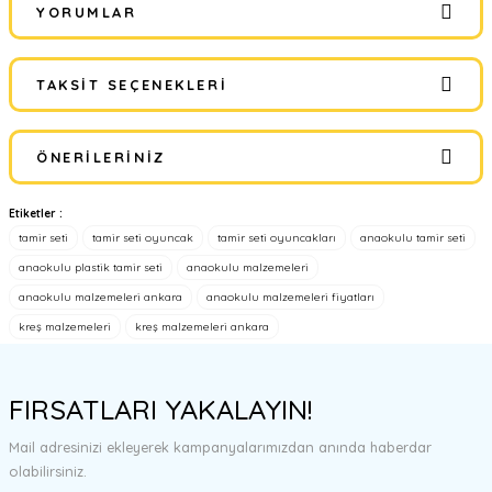
YORUMLAR
TAKSIT SEÇENEKLERI
Bu ürüne ilk yorumu siz yapın!
ÖNERILERINIZ
Yorum Yaz
Etiketler :
Bu ürünün fiyat bilgisi, resim, ürün açıklamalarında ve diğer
tamir seti
tamir seti oyuncak
tamir seti oyuncakları
anaokulu tamir seti
konularda yetersiz gördüğünüz noktaları öneri formunu kullanarak
tarafımıza iletebilirsiniz.
anaokulu plastik tamir seti
anaokulu malzemeleri
Görüş ve önerileriniz için teşekkür ederiz.
anaokulu malzemeleri ankara
anaokulu malzemeleri fiyatları
kreş malzemeleri
kreş malzemeleri ankara
Ürün resmi kalitesiz, bozuk veya görüntülenemiyor.
Ürün açıklamasında eksik bilgiler bulunuyor.
FIRSATLARI YAKALAYIN!
Ürün bilgilerinde hatalar bulunuyor.
Ürün fiyatı diğer sitelerden daha pahalı.
Mail adresinizi ekleyerek kampanyalarımızdan anında haberdar
Bu ürüne benzer farklı alternatifler olmalı.
olabilirsiniz.