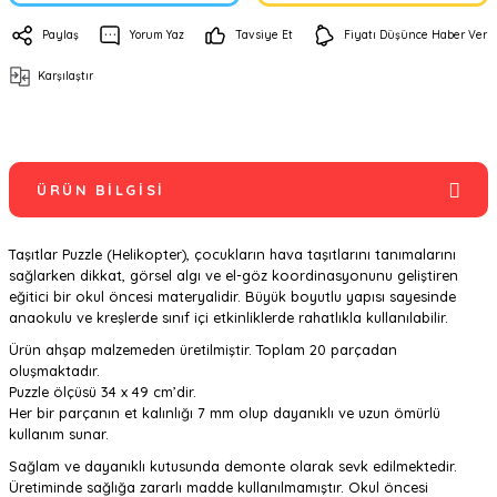
Paylaş
Yorum Yaz
Tavsiye Et
Fiyatı Düşünce Haber Ver
Karşılaştır
ÜRÜN BILGISI
Taşıtlar Puzzle (Helikopter), çocukların hava taşıtlarını tanımalarını
sağlarken dikkat, görsel algı ve el-göz koordinasyonunu geliştiren
eğitici bir okul öncesi materyalidir. Büyük boyutlu yapısı sayesinde
anaokulu ve kreşlerde sınıf içi etkinliklerde rahatlıkla kullanılabilir.
Ürün ahşap malzemeden üretilmiştir. Toplam 20 parçadan
oluşmaktadır.
Puzzle ölçüsü 34 x 49 cm’dir.
Her bir parçanın et kalınlığı 7 mm olup dayanıklı ve uzun ömürlü
kullanım sunar.
Sağlam ve dayanıklı kutusunda demonte olarak sevk edilmektedir.
Üretiminde sağlığa zararlı madde kullanılmamıştır. Okul öncesi