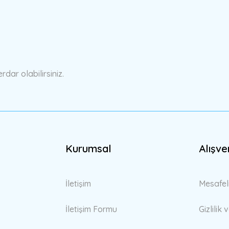
Yorum Yaz
ar olabilirsiniz.
Gönder
Kurumsal
Alışve
İletişim
Mesafel
İletişim Formu
Gizlilik