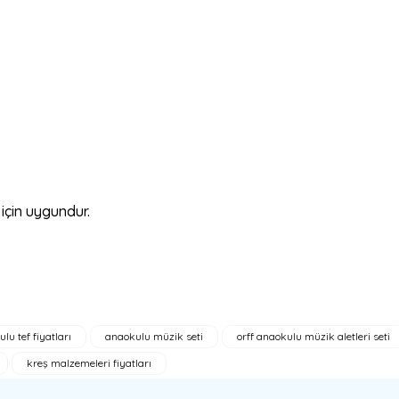
için uygundur.
lu tef fiyatları
anaokulu müzik seti
orff anaokulu müzik aletleri seti
a yetersiz gördüğünüz noktaları öneri formunu kullanarak tarafımıza ilete
kreş malzemeleri fiyatları
Bu ürüne ilk yorumu siz yapın!