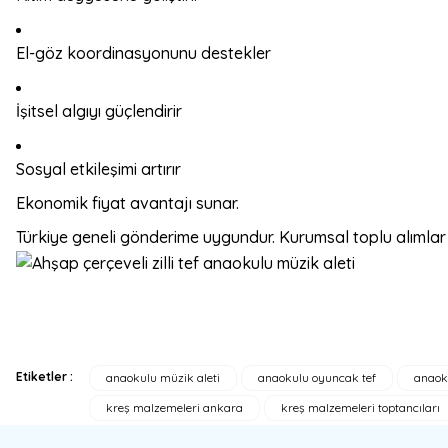
El-göz koordinasyonunu destekler
İşitsel algıyı güçlendirir
Sosyal etkileşimi artırır
Ekonomik fiyat avantajı sunar.
Türkiye geneli gönderime uygundur. Kurumsal toplu alımlar 
Etiketler :
anaokulu müzik aleti
anaokulu oyuncak tef
anaoku
Bu ürünün fiyat bilgisi, resim, ürün açıklamalarında ve diğer konulard
kreş malzemeleri ankara
kreş malzemeleri toptancıları
Görüş ve önerileriniz için teşekkür ederiz.