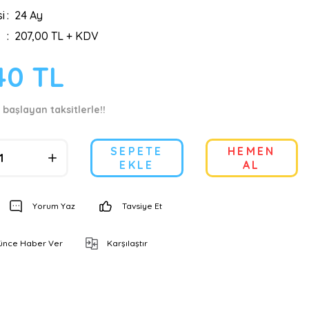
i
24 Ay
207,00 TL + KDV
40 TL
 başlayan taksitlerle!!
SEPETE
HEMEN
EKLE
AL
Yorum Yaz
Tavsiye Et
şünce Haber Ver
Karşılaştır