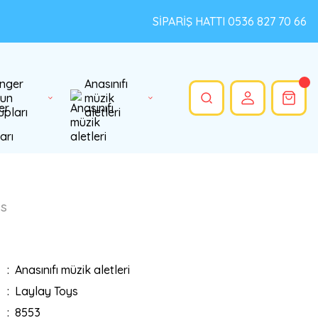
SİPARİŞ HATTI 0536 827 70 66
nger
Anasınıfı
un
müzik
upları
aletleri
ys
Anasınıfı müzik aletleri
Laylay Toys
8553