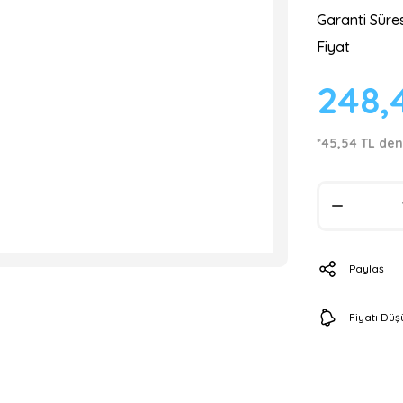
Garanti Süres
Fiyat
248,
*45,54 TL den
Paylaş
Fiyatı Dü