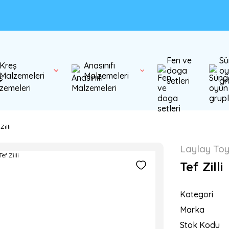
Fen ve
Sü
Kreş
Anasınıfı
doga
oy
Malzemeleri
Malzemeleri
setleri
gr
Zilli
Laylay To
Tef Zilli
Kategori
Marka
Stok Kodu