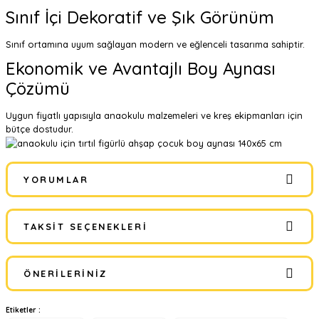
Sınıf İçi Dekoratif ve Şık Görünüm
Sınıf ortamına uyum sağlayan modern ve eğlenceli tasarıma sahiptir.
Ekonomik ve Avantajlı Boy Aynası
Çözümü
Uygun fiyatlı yapısıyla anaokulu malzemeleri ve kreş ekipmanları için
bütçe dostudur.
YORUMLAR
TAKSIT SEÇENEKLERI
Bu ürüne ilk yorumu siz yapın!
ÖNERILERINIZ
Yorum Yaz
Etiketler :
Bu ürünün fiyat bilgisi, resim, ürün açıklamalarında ve diğer