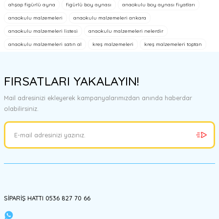
ahşap figürlü ayna
figürlü boy aynası
anaokulu boy aynası fiyatları
konularda yetersiz gördüğünüz noktaları öneri formunu kullanarak
tarafımıza iletebilirsiniz.
anaokulu malzemeleri
anaokulu malzemeleri ankara
Görüş ve önerileriniz için teşekkür ederiz.
anaokulu malzemeleri listesi
anaokulu malzemeleri nelerdir
anaokulu malzemeleri satın al
kreş malzemeleri
kreş malzemeleri toptan
Ürün resmi kalitesiz, bozuk veya görüntülenemiyor.
Ürün açıklamasında eksik bilgiler bulunuyor.
FIRSATLARI YAKALAYIN!
Ürün bilgilerinde hatalar bulunuyor.
Ürün fiyatı diğer sitelerden daha pahalı.
Mail adresinizi ekleyerek kampanyalarımızdan anında haberdar
Bu ürüne benzer farklı alternatifler olmalı.
olabilirsiniz.
Gönder
SİPARİŞ HATTI 0536 827 70 66