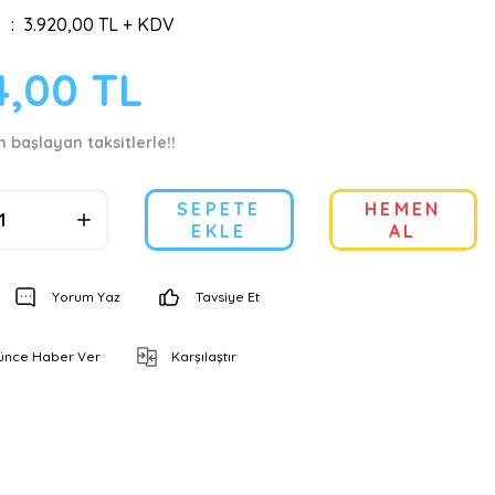
3.920,00 TL + KDV
4,00 TL
n başlayan taksitlerle!!
SEPETE
HEMEN
EKLE
AL
Yorum Yaz
Tavsiye Et
şünce Haber Ver
Karşılaştır