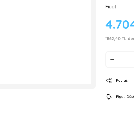
Fiyat
4.70
*862,40 TL de
Paylaş
Fiyatı Dü