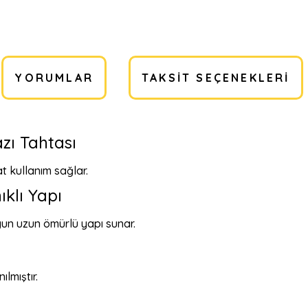
YORUMLAR
TAKSIT SEÇENEKLERI
azı Tahtası
at kullanım sağlar.
klı Yapı
gun uzun ömürlü yapı sunar.
lmıştır.