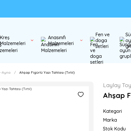
Fen ve
Sü
Kreş
Anasınıfı
doga
oy
Malzemeleri
Malzemeleri
setleri
gr
ı-Ayna
Ahşap Figürlü Yazı Tahtası (Tırtıl)
Laylay To
Ahşap Fi
Kategori
Marka
Stok Kodu