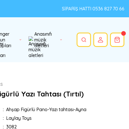
SİPARİŞ HATTI 0536 827 70 66
nger
Anasınıfı
un
müzik
upları
aletleri
ys
gürlü Yazı Tahtası (Tırtıl)
Ahşap Figürlü Pano-Yazı tahtası-Ayna
Laylay Toys
3082