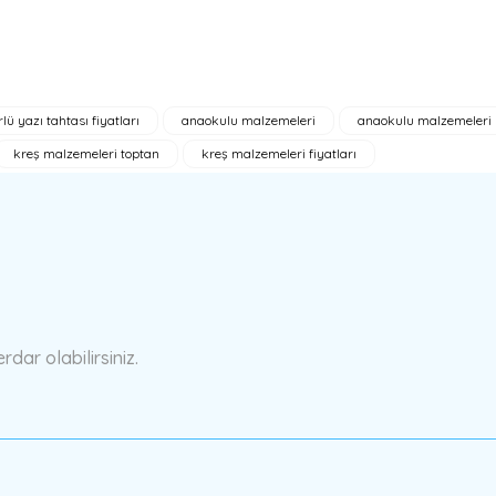
rlü yazı tahtası fiyatları
anaokulu malzemeleri
anaokulu malzemeleri l
a yetersiz gördüğünüz noktaları öneri formunu kullanarak tarafımıza ilete
kreş malzemeleri toptan
kreş malzemeleri fiyatları
Bu ürüne ilk yorumu siz yapın!
Yorum Yaz
ar olabilirsiniz.
Gönder