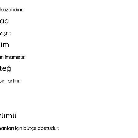
 kazandırır.
acı
ştır.
tim
nılmamıştır.
teği
i artırır.
özümü
anları için bütçe dostudur.