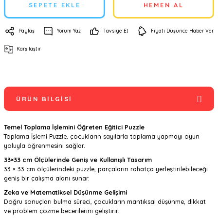
SEPETE EKLE
HEMEN AL
Paylaş
Yorum Yaz
Tavsiye Et
Fiyatı Düşünce Haber Ver
Karşılaştır
ÜRÜN BILGISI
Temel Toplama İşlemini Öğreten Eğitici Puzzle
Toplama İşlemi Puzzle, çocukların sayılarla toplama yapmayı oyun
yoluyla öğrenmesini sağlar.
33×33 cm Ölçülerinde Geniş ve Kullanışlı Tasarım
33 × 33 cm ölçülerindeki puzzle, parçaların rahatça yerleştirilebileceği
geniş bir çalışma alanı sunar.
Zeka ve Matematiksel Düşünme Gelişimi
Doğru sonuçları bulma süreci, çocukların mantıksal düşünme, dikkat
ve problem çözme becerilerini geliştirir.