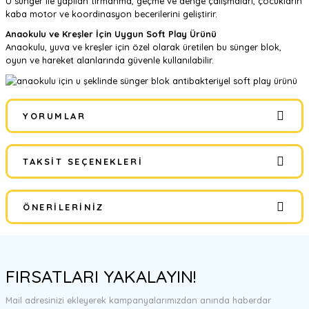
U sünger ile yapılan tırmanma, geçme ve denge çalışmaları, çocukların
kaba motor ve koordinasyon becerilerini geliştirir.
Anaokulu ve Kreşler İçin Uygun Soft Play Ürünü
Anaokulu, yuva ve kreşler için özel olarak üretilen bu sünger blok,
oyun ve hareket alanlarında güvenle kullanılabilir.
YORUMLAR
TAKSIT SEÇENEKLERI
Bu ürüne ilk yorumu siz yapın!
ÖNERILERINIZ
Yorum Yaz
Bu ürünün fiyat bilgisi, resim, ürün açıklamalarında ve diğer
konularda yetersiz gördüğünüz noktaları öneri formunu kullanarak
FIRSATLARI YAKALAYIN!
tarafımıza iletebilirsiniz.
Görüş ve önerileriniz için teşekkür ederiz.
Mail adresinizi ekleyerek kampanyalarımızdan anında haberdar