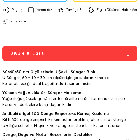
Paylaş
Yorum Yaz
Tavsiye Et
Fiyatı Düşünce Haber Ver
Karşılaştır
ÜRÜN BILGISI
60×40×30 cm Ölçülerinde U Şekilli Sünger Blok
U Sünger, 60 × 40 × 30 cm ölçüleriyle çocukların rahatça
kullanabileceği ideal boyutlarda tasarlanmıştır.
Yüksek Yoğunluklu Gri Sünger Malzeme
Yoğunluğu yüksek gri süngerden üretilen ürün, formunu uzun süre
korur ve darbelere karşı dayanıklıdır.
Antibakteriyel 600 Denye Emperteks Kumaş Kaplama
Kılıfı 600 denye emperteks kumaştan üretilmiş olup antibakteriyel
özelliğe sahiptir. Hijyenik ve kolay temizlenebilir kullanım sunar.
Denge, Duyu ve Motor Becerilerini Destekler