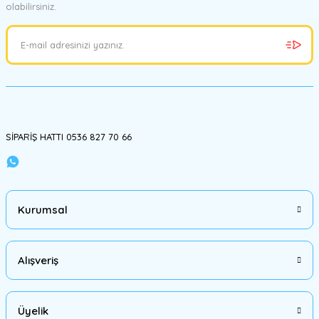
olabilirsiniz.
Ürün resmi kalitesiz, bozuk veya görüntülenemiyor.
Ürün açıklamasında eksik bilgiler bulunuyor.
Ürün bilgilerinde hatalar bulunuyor.
Ürün fiyatı diğer sitelerden daha pahalı.
Bu ürüne benzer farklı alternatifler olmalı.
SİPARİŞ HATTI 0536 827 70 66
Gönder
Kurumsal
Alışveriş
Üyelik