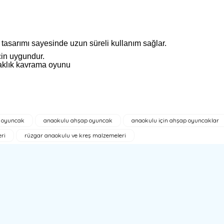
tasarımı sayesinde uzun süreli kullanım sağlar.
çin uygundur.
 oyuncak
anaokulu ahşap oyuncak
anaokulu için ahşap oyuncaklar
a yetersiz gördüğünüz noktaları öneri formunu kullanarak tarafımıza ilete
ri
rüzgar anaokulu ve kreş malzemeleri
Bu ürüne ilk yorumu siz yapın!
Yorum Yaz