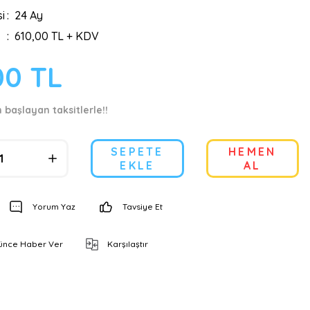
i
24 Ay
610,00 TL + KDV
00 TL
 başlayan taksitlerle!!
SEPETE
HEMEN
EKLE
AL
Yorum Yaz
Tavsiye Et
şünce Haber Ver
Karşılaştır