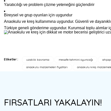
Yaratıcılığı ve problem çözme yeteneğini güçlendirir
Bireysel ve grup oyunları için uygundur
Anaokulu ve kreş kullanımına uygundur. Güvenli ve dayanıklı 
Türkiye geneli gönderime uygundur. Kurumsal toplu alımlar i
Etiketler :
uzaklık kavrama
mesafe tahmini oyuncağı
ahşap
Bu ürünün fiyat bilgisi, resim, ürün açıklamalarında ve diğer konulard
anaokulu malzemeleri fiyatları
anaokulu kreş malzemele
Görüş ve önerileriniz için teşekkür ederiz.
Ürün resmi kalitesiz, bozuk veya görüntülenemiyor.
Ürün açıklamasında eksik bilgiler bulunuyor.
Ürün bilgilerinde hatalar bulunuyor.
FIRSATLARI YAKALAYIN!
Ürün fiyatı diğer sitelerden daha pahalı.
Bu ürüne benzer farklı alternatifler olmalı.