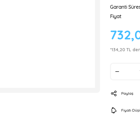
Garanti Süres
Fiyat
732,
*134,20 TL den
Paylaş
Fiyatı Dü