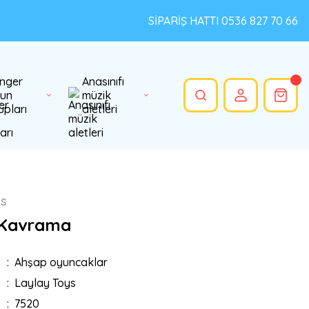
SİPARİŞ HATTI 0536 827 70 66
nger
Anasınıfı
un
müzik
upları
aletleri
ys
 Kavrama
Ahşap oyuncaklar
Laylay Toys
7520