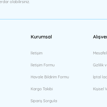
ar olabilirsiniz.
Gönder
Kurumsal
Alışve
İletişim
Mesafel
İletişim Formu
Gizlilik
Havale Bildirim Formu
İptal İa
Kargo Takibi
Kişisel V
Sipariş Sorgula