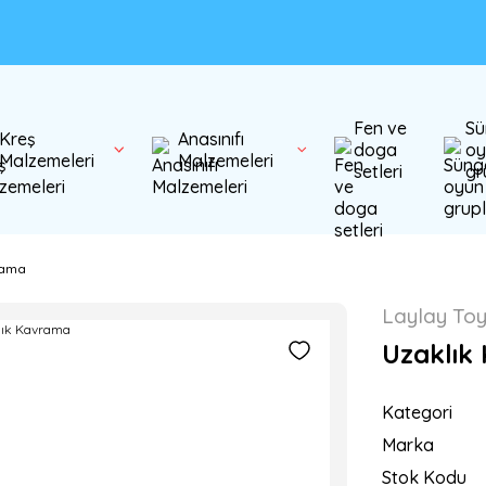
Fen ve
Sü
Kreş
Anasınıfı
doga
oy
Malzemeleri
Malzemeleri
setleri
gr
rama
Laylay To
Uzaklık
Kategori
Marka
Stok Kodu