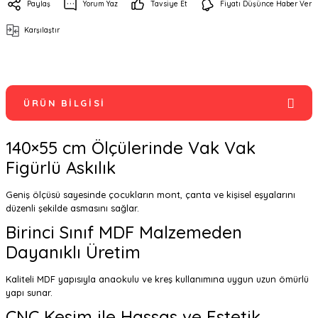
Paylaş
Yorum Yaz
Tavsiye Et
Fiyatı Düşünce Haber Ver
Karşılaştır
ÜRÜN BILGISI
140×55 cm Ölçülerinde Vak Vak
Figürlü Askılık
Geniş ölçüsü sayesinde çocukların mont, çanta ve kişisel eşyalarını
düzenli şekilde asmasını sağlar.
Birinci Sınıf MDF Malzemeden
Dayanıklı Üretim
Kaliteli MDF yapısıyla anaokulu ve kreş kullanımına uygun uzun ömürlü
yapı sunar.
CNC Kesim ile Hassas ve Estetik