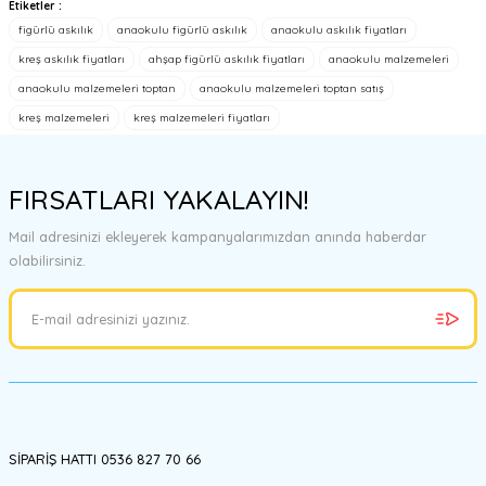
Etiketler :
Bu ürünün fiyat bilgisi, resim, ürün açıklamalarında ve diğer
figürlü askılık
anaokulu figürlü askılık
anaokulu askılık fiyatları
konularda yetersiz gördüğünüz noktaları öneri formunu kullanarak
tarafımıza iletebilirsiniz.
kreş askılık fiyatları
ahşap figürlü askılık fiyatları
anaokulu malzemeleri
Görüş ve önerileriniz için teşekkür ederiz.
anaokulu malzemeleri toptan
anaokulu malzemeleri toptan satış
kreş malzemeleri
kreş malzemeleri fiyatları
Ürün resmi kalitesiz, bozuk veya görüntülenemiyor.
Ürün açıklamasında eksik bilgiler bulunuyor.
FIRSATLARI YAKALAYIN!
Ürün bilgilerinde hatalar bulunuyor.
Ürün fiyatı diğer sitelerden daha pahalı.
Mail adresinizi ekleyerek kampanyalarımızdan anında haberdar
Bu ürüne benzer farklı alternatifler olmalı.
olabilirsiniz.
Gönder
SİPARİŞ HATTI 0536 827 70 66