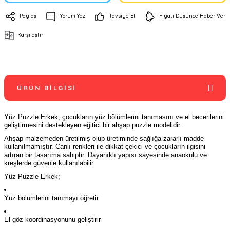
Paylaş
Yorum Yaz
Tavsiye Et
Fiyatı Düşünce Haber Ver
Karşılaştır
ÜRÜN BILGISI
Yüz Puzzle Erkek, çocukların yüz bölümlerini tanımasını ve el becerilerini
geliştirmesini destekleyen eğitici bir ahşap puzzle modelidir.
Ahşap malzemeden üretilmiş olup üretiminde sağlığa zararlı madde
kullanılmamıştır. Canlı renkleri ile dikkat çekici ve çocukların ilgisini
artıran bir tasarıma sahiptir. Dayanıklı yapısı sayesinde anaokulu ve
kreşlerde güvenle kullanılabilir.
Yüz Puzzle Erkek;
Yüz bölümlerini tanımayı öğretir
El-göz koordinasyonunu geliştirir