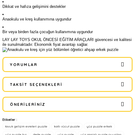
Dikkat ve hafıza gelişimini destekler
Anaokulu ve kreş kullanımına uygundur
Bir veya birden fazla çocuğun kullanımına uygundur
LAY LAY TOYS OKUL ÖNCESİ EĞİTİM ARAÇLARI güvencesi ve kalitesi
ile sunulmaktadır. Ekonomik fiyat avantajı sağlar.
YORUMLAR
TAKSIT SEÇENEKLERI
Bu ürüne ilk yorumu siz yapın!
ÖNERILERINIZ
Yorum Yaz
Etiketler :
Bu ürünün fiyat bilgisi, resim, ürün açıklamalarında ve diğer
tavuk gelişim evreleri puzzle
katlı vücut puzzle
yüz puzzle erkek
konularda yetersiz gördüğünüz noktaları öneri formunu kullanarak
tarafımıza iletebilirsiniz.
yüz puzzle kız
dede puzzle
yüz puzzle
yüz parçalı puzzle oyunları