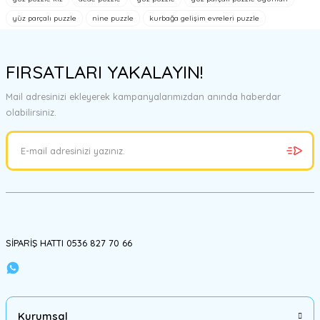
Görüş ve önerileriniz için teşekkür ederiz.
yüz parçalı puzzle
nine puzzle
kurbağa gelişim evreleri puzzle
Ürün resmi kalitesiz, bozuk veya görüntülenemiyor.
Ürün açıklamasında eksik bilgiler bulunuyor.
FIRSATLARI YAKALAYIN!
Ürün bilgilerinde hatalar bulunuyor.
Mail adresinizi ekleyerek kampanyalarımızdan anında haberdar
Ürün fiyatı diğer sitelerden daha pahalı.
olabilirsiniz.
Bu ürüne benzer farklı alternatifler olmalı.
Gönder
SİPARİŞ HATTI 0536 827 70 66
Kurumsal