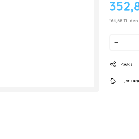
352,
*64,68 TL den 
Paylaş
Fiyatı Dü