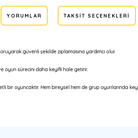
YORUMLAR
TAKSIT SEÇENEKLERI
 koruyarak güvenli şekilde zıplamasına yardımcı olur.
ve oyun sürecini daha keyifli hale getirir.
tli bir oyuncaktır. Hem bireysel hem de grup oyunlarında keyifl
a yetersiz gördüğünüz noktaları öneri formunu kullanarak tarafımıza ilete