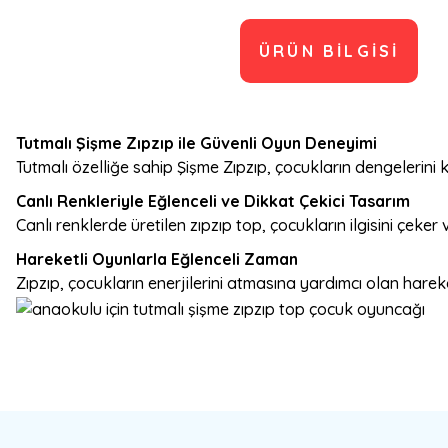
ÜRÜN BILGISI
Tutmalı Şişme Zıpzıp ile Güvenli Oyun Deneyimi
Tutmalı özelliğe sahip Şişme Zıpzıp, çocukların dengelerini
Canlı Renkleriyle Eğlenceli ve Dikkat Çekici Tasarım
Canlı renklerde üretilen zıpzıp top, çocukların ilgisini çeker 
Hareketli Oyunlarla Eğlenceli Zaman
Zıpzıp, çocukların enerjilerini atmasına yardımcı olan hareke
Bu ürünün fiyat bilgisi, resim, ürün açıklamalarında ve diğer konulard