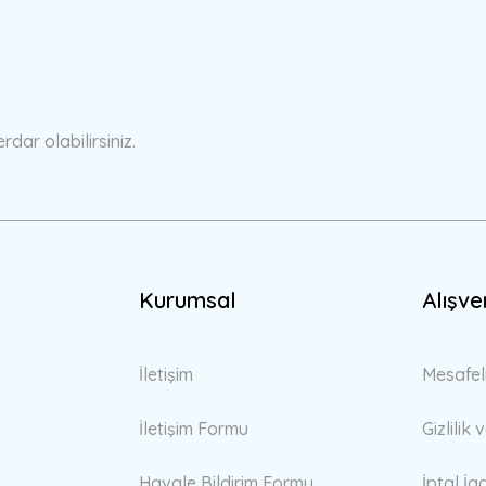
Bu ürüne ilk yorumu siz yapın!
Yorum Yaz
ar olabilirsiniz.
Kurumsal
Alışve
Gönder
İletişim
Mesafel
İletişim Formu
Gizlilik
Havale Bildirim Formu
İptal İa