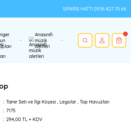
SİPARİŞ HATTI 0536 827 70 66
nger
Anasınıfı
un
müzik
upları
aletleri
Top
Tamir Seti ve İlgi Köşesi
,
Legolar
,
Top Havuzları
7175
294,00 TL + KDV