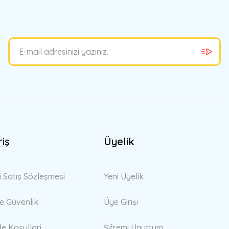
riş
Üyelik
i Satış Sözleşmesi
Yeni Üyelik
 ve Güvenlik
Üye Girişi
de Koşullari
Şifremi Unuttum