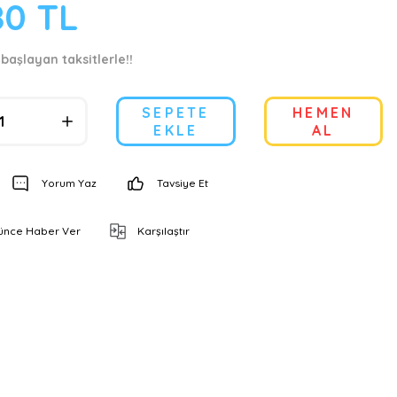
80 TL
başlayan taksitlerle!!
SEPETE
HEMEN
EKLE
AL
Yorum Yaz
Tavsiye Et
şünce Haber Ver
Karşılaştır