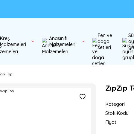
Fen ve
Sü
Kreş
Anasınıfı
doga
oy
Malzemeleri
Malzemeleri
setleri
gr
Zıp Top
ZıpZıp 
Kategori
Stok Kodu
Fiyat