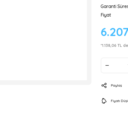
Garanti Süres
Fiyat
6.20
*1.138,06 TL d
Paylaş
Fiyatı Dü