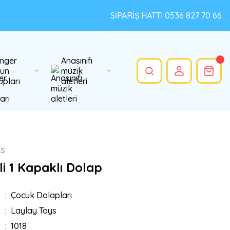
SİPARİŞ HATTI 0536 827 70 66
nger
Anasınıfı
un
müzik
upları
aletleri
ys
i 1 Kapaklı Dolap
Çocuk Dolapları
Laylay Toys
1018