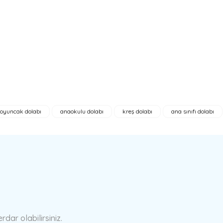
oyuncak dolabı
anaokulu dolabı
kreş dolabı
ana sınıfı dolabı
a yetersiz gördüğünüz noktaları öneri formunu kullanarak tarafımıza ilete
Bu ürüne ilk yorumu siz yapın!
Yorum Yaz
ar olabilirsiniz.