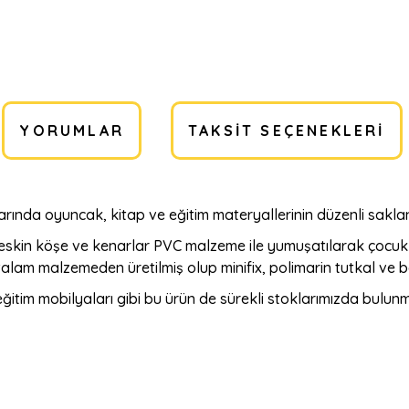
YORUMLAR
TAKSIT SEÇENEKLERI
larında oyuncak, kitap ve eğitim materyallerinin düzenli sakla
eskin köşe ve kenarlar PVC malzeme ile yumuşatılarak çocuk 
talam malzemeden üretilmiş olup minifix, polimarin tutkal ve bağ
ğitim mobilyaları gibi bu ürün de sürekli stoklarımızda bulunm