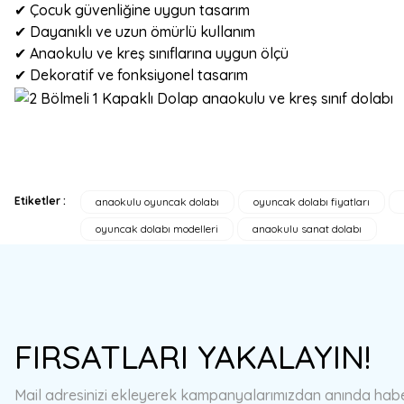
✔ Çocuk güvenliğine uygun tasarım
✔ Dayanıklı ve uzun ömürlü kullanım
✔ Anaokulu ve kreş sınıflarına uygun ölçü
✔ Dekoratif ve fonksiyonel tasarım
Etiketler :
anaokulu oyuncak dolabı
oyuncak dolabı fiyatları
Bu ürünün fiyat bilgisi, resim, ürün açıklamalarında ve diğer konulard
oyuncak dolabı modelleri
anaokulu sanat dolabı
Görüş ve önerileriniz için teşekkür ederiz.
Ürün resmi kalitesiz, bozuk veya görüntülenemiyor.
Ürün açıklamasında eksik bilgiler bulunuyor.
Ürün bilgilerinde hatalar bulunuyor.
FIRSATLARI YAKALAYIN!
Ürün fiyatı diğer sitelerden daha pahalı.
Bu ürüne benzer farklı alternatifler olmalı.
Mail adresinizi ekleyerek kampanyalarımızdan anında haberd