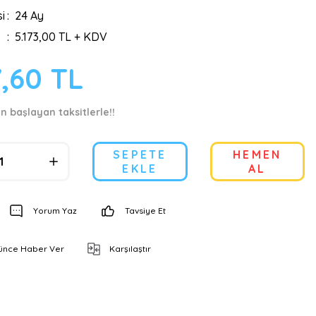
i
24 Ay
5.173,00 TL + KDV
7,60 TL
en başlayan taksitlerle!!
SEPETE
HEMEN
EKLE
AL
Yorum Yaz
Tavsiye Et
şünce Haber Ver
Karşılaştır