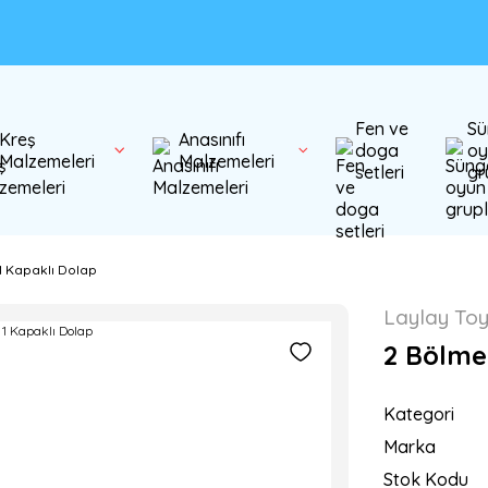
Fen ve
Sü
Kreş
Anasınıfı
doga
oy
Malzemeleri
Malzemeleri
setleri
gr
 1 Kapaklı Dolap
Laylay To
2 Bölmel
Kategori
Marka
Stok Kodu