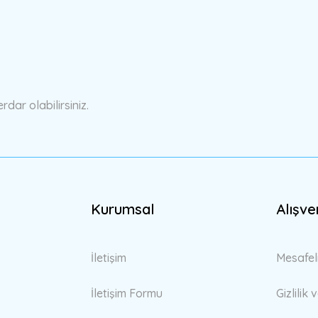
Yorum Yaz
ar olabilirsiniz.
Gönder
Kurumsal
Alışve
İletişim
Mesafel
İletişim Formu
Gizlilik