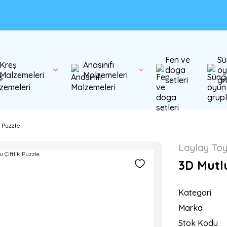
Fen ve
Sü
Kreş
Anasınıfı
doga
oy
Malzemeleri
Malzemeleri
setleri
gr
k Puzzle
Laylay To
3D Mutlu
Kategori
Marka
Stok Kodu