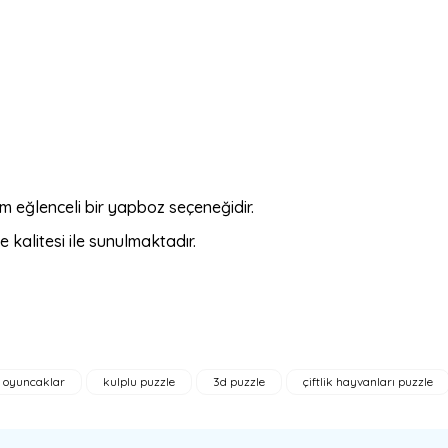
m eğlenceli bir yapboz seçeneğidir.
alitesi ile sunulmaktadır.
 oyuncaklar
kulplu puzzle
3d puzzle
çiftlik hayvanları puzzle
a yetersiz gördüğünüz noktaları öneri formunu kullanarak tarafımıza ilete
Bu ürüne ilk yorumu siz yapın!