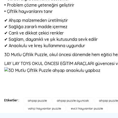
• Problem çözme yeteneğini geliştirir
• Çiftlik hayvanlarını tanır
✔ Ahşap malzemeden üretilmiştir
✔ Sağlığa zararlı madde içermez
✔ Canlı ve dikkat çekici renkler
✔ Sağlam, dayanıklı ve şık kutusunda sevk edilir
✔ Anaokulu ve kreş kullanımına uygundur
3D Mutlu Çiftlik Puzzle, okul öncesi dönemde hem eğitici he
LAY LAY TOYS OKUL ÖNCESİ EĞİTİM ARAÇLARI güvencesi ve k
Etiketler :
ahşap puzzle
ahşap puzzle oyuncak
ahşap puzzle
Bu ürünün fiyat bilgisi, resim, ürün açıklamalarında ve diğer konulard
vahşi hayvanlar puzzle
evcil hayvanlar puzzle
Görüş ve önerileriniz için teşekkür ederiz.