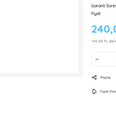
Garanti Süres
Fiyat
240,
*44,00 TL den
Paylaş
Fiyatı Dü