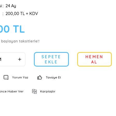
i
24 Ay
200,00 TL + KDV
00 TL
 başlayan taksitlerle!!
SEPETE
HEMEN
EKLE
AL
Yorum Yaz
Tavsiye Et
şünce Haber Ver
Karşılaştır