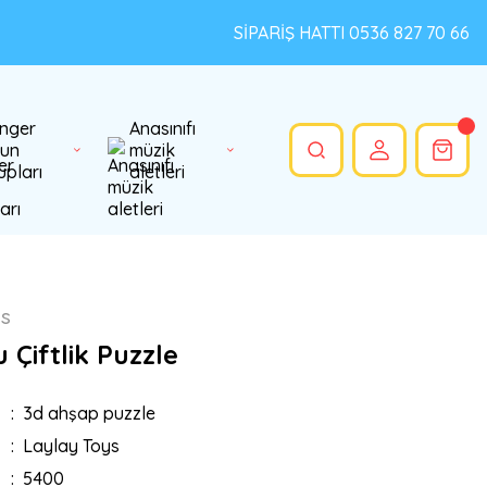
SİPARİŞ HATTI 0536 827 70 66
nger
Anasınıfı
un
müzik
upları
aletleri
ys
 Çiftlik Puzzle
3d ahşap puzzle
Laylay Toys
5400