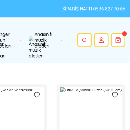
SİPARİŞ HATTI 0536 827 70 66
nger
Anasınıfı
un
müzik
upları
aletleri