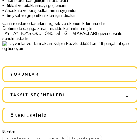
• İnce motor kas gelişimini destekler
• Dikkat ve odaklanmayı güçlendirir
• Anaokulu ve kreş kullanımına uygundur
• Bireysel ve grup etkinlikleri için idealdir
Canlı renklerde tasarlanmış, şık ve ekonomik bir üründür.
Üretiminde sağlığa zararlı madde kullanılmamıştır.
LAY LAY TOYS OKUL ÖNCESİ EĞİTİM ARAÇLARI güvencesi ile
sunulmaktadır.
YORUMLAR
TAKSIT SEÇENEKLERI
Bu ürüne ilk yorumu siz yapın!
ÖNERILERINIZ
Yorum Yaz
Etiketler :
Bu ürünün fiyat bilgisi, resim, ürün açıklamalarında ve diğer
hayvanlar ve barınakları puzzle kulplu
hayvanlar puzzle
konularda yetersiz gördüğünüz noktaları öneri formunu kullanarak