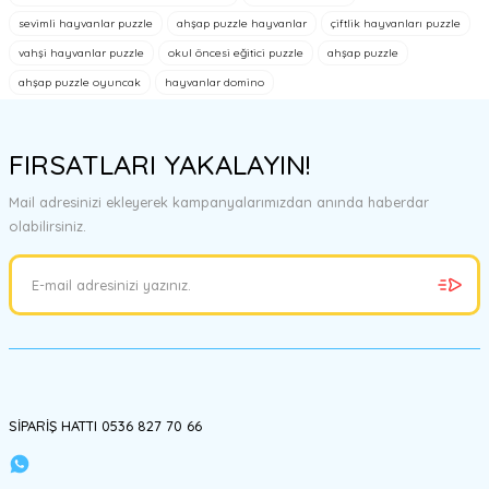
tarafımıza iletebilirsiniz.
sevimli hayvanlar puzzle
ahşap puzzle hayvanlar
çiftlik hayvanları puzzle
Görüş ve önerileriniz için teşekkür ederiz.
vahşi hayvanlar puzzle
okul öncesi eğitici puzzle
ahşap puzzle
ahşap puzzle oyuncak
hayvanlar domino
Ürün resmi kalitesiz, bozuk veya görüntülenemiyor.
Ürün açıklamasında eksik bilgiler bulunuyor.
FIRSATLARI YAKALAYIN!
Ürün bilgilerinde hatalar bulunuyor.
Ürün fiyatı diğer sitelerden daha pahalı.
Mail adresinizi ekleyerek kampanyalarımızdan anında haberdar
Bu ürüne benzer farklı alternatifler olmalı.
olabilirsiniz.
Gönder
SİPARİŞ HATTI 0536 827 70 66