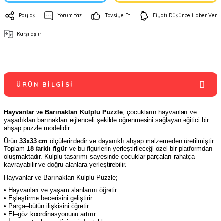
Paylaş
Yorum Yaz
Tavsiye Et
Fiyatı Düşünce Haber Ver
Karşılaştır
ÜRÜN BILGISI
Hayvanlar ve Barınakları Kulplu Puzzle
, çocukların hayvanları ve
yaşadıkları barınakları eğlenceli şekilde öğrenmesini sağlayan eğitici bir
ahşap puzzle modelidir.
Ürün
33x33 cm
ölçülerindedir ve dayanıklı ahşap malzemeden üretilmiştir.
Toplam
18 farklı figür
ve bu figürlerin yerleştirileceği özel bir platformdan
oluşmaktadır. Kulplu tasarımı sayesinde çocuklar parçaları rahatça
kavrayabilir ve doğru alanlara yerleştirebilir.
Hayvanlar ve Barınakları Kulplu Puzzle;
• Hayvanları ve yaşam alanlarını öğretir
• Eşleştirme becerisini geliştirir
• Parça–bütün ilişkisini öğretir
• El–göz koordinasyonunu artırır