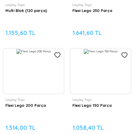
Laylay Toys
Laylay Toys
Multi Blok (120 parça)
Flexi Lego 250 Parça
1.155,60 TL
1.641,60 TL
Laylay Toys
Laylay Toys
Flexi Lego 200 Parça
Flexi Lego 150 Parça
1.314,00 TL
1.058,40 TL