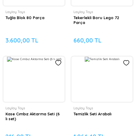
Laylay Toys
Laylay Toys
Tuğla Blok 80 Parça
Tekerlekli Boru Lego 72
Parça
3.600,00 TL
660,00 TL
Laylay Toys
Laylay Toys
Kase Cımbız Aktarma Seti (6
Temizlik Seti Arabalı
lı set)