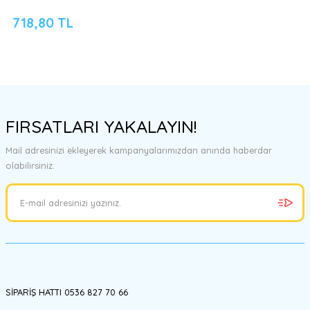
718,80 TL
FIRSATLARI YAKALAYIN!
Mail adresinizi ekleyerek kampanyalarımızdan anında haberdar
olabilirsiniz.
SİPARİŞ HATTI 0536 827 70 66