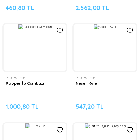
460,80 TL
2.562,00 TL
Laylay Toys
Laylay Toys
Rooper İp Cambazı
Neşeli Kule
1.000,80 TL
547,20 TL