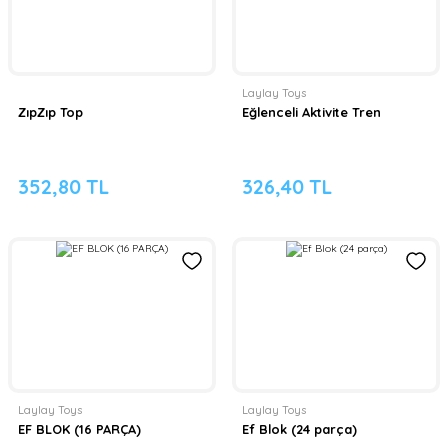
Laylay Toys
ZıpZıp Top
Eğlenceli Aktivite Tren
352,80 TL
326,40 TL
Laylay Toys
Laylay Toys
EF BLOK (16 PARÇA)
Ef Blok (24 parça)