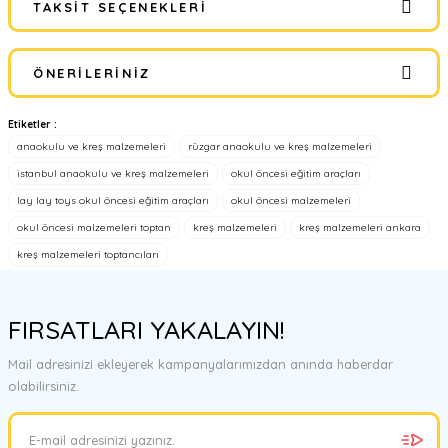
TAKSIT SEÇENEKLERI
Bu ürüne ilk yorumu siz yapın!
ÖNERILERINIZ
Yorum Yaz
Etiketler :
Bu ürünün fiyat bilgisi, resim, ürün açıklamalarında ve diğer
anaokulu ve kreş malzemeleri
rüzgar anaokulu ve kreş malzemeleri
konularda yetersiz gördüğünüz noktaları öneri formunu kullanarak
tarafımıza iletebilirsiniz.
istanbul anaokulu ve kreş malzemeleri
okul öncesi eğitim araçları
Görüş ve önerileriniz için teşekkür ederiz.
lay lay toys okul öncesi eğitim araçları
okul öncesi malzemeleri
okul öncesi malzemeleri toptan
kreş malzemeleri
kreş malzemeleri ankara
Ürün resmi kalitesiz, bozuk veya görüntülenemiyor.
kreş malzemeleri toptancıları
Ürün açıklamasında eksik bilgiler bulunuyor.
Ürün bilgilerinde hatalar bulunuyor.
FIRSATLARI YAKALAYIN!
Ürün fiyatı diğer sitelerden daha pahalı.
Bu ürüne benzer farklı alternatifler olmalı.
Mail adresinizi ekleyerek kampanyalarımızdan anında haberdar
olabilirsiniz.