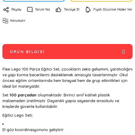
Paylaş
Yorum Yaz
Tavsiye Et
Fiyatı Düşünce Haber Ver
Karşılaştır
ÜRÜN BILGISI
Flexi Lego 100 Parça Eğitici Set, çocukların zeka gelişimini, yaratıcılığını
ve yapı kurma becerilerini desteklemek amacıyla tasarlanmıştır. Okul
öncesi eğitim ortamlarında hem bireysel hem de grup etkinlikleri için
ideal bir materyaldir.
Set
100 parçadan
oluşmaktadır. Birinci sınıf kaliteli plastik
malzemeden üretilmiştir. Dayanıklı yapısı sayesinde anaokulu ve
kreşlerde güvenle kullanılabilir.
Eğitici Lego Seti;
El-göz koordinasyonunu geliştirir