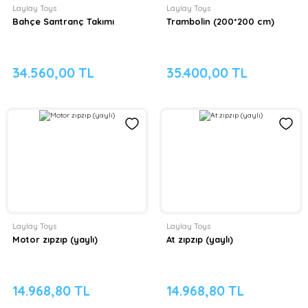
Laylay Toys
Laylay Toys
Bahçe Santranç Takımı
Trambolin (200*200 cm)
34.560,00 TL
35.400,00 TL
Laylay Toys
Laylay Toys
Motor zıpzıp (yaylı)
At zıpzıp (yaylı)
14.968,80 TL
14.968,80 TL