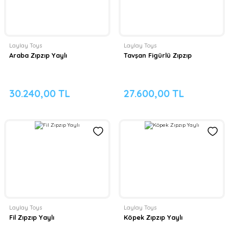
Laylay Toys
Laylay Toys
Araba Zıpzıp Yaylı
Tavşan Figürlü Zıpzıp
30.240,00 TL
27.600,00 TL
Laylay Toys
Laylay Toys
Fil Zıpzıp Yaylı
Köpek Zıpzıp Yaylı