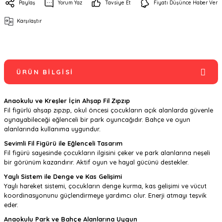
Paylaş
Yorum Yaz
Tavsiye Et
Fiyatı Düşünce Haber Ver
Karşılaştır
ÜRÜN BILGISI
Anaokulu ve Kreşler İçin Ahşap Fil Zıpzıp
Fil figürlü ahşap zıpzıp, okul öncesi çocukların açık alanlarda güvenle
oynayabileceği eğlenceli bir park oyuncağıdır. Bahçe ve oyun
alanlarında kullanıma uygundur.
Sevimli Fil Figürü ile Eğlenceli Tasarım
Fil figürü sayesinde çocukların ilgisini çeker ve park alanlarına neşeli
bir görünüm kazandırır. Aktif oyun ve hayal gücünü destekler.
Yaylı Sistem ile Denge ve Kas Gelişimi
Yaylı hareket sistemi, çocukların denge kurma, kas gelişimi ve vücut
koordinasyonunu güçlendirmeye yardımcı olur. Enerji atmayı teşvik
eder.
Anaokulu Park ve Bahçe Alanlarına Uygun