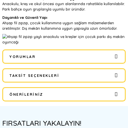
Anaokulu, kreş ve okul öncesi oyun alanlarında rahatlıkla kullanılabilir.
Park bahçe oyun gruplarıyla uyumlu bir üründür.
Dayanıklı ve Güvenli Yapı
Ahşap fil zıpzıp, çocuk kullanımına uygun sağlam malzemelerden
üretilmiştir. Dış mekân kullanımına uygun yapısıyla uzun ömürlüdür.
YORUMLAR
TAKSIT SEÇENEKLERI
Bu ürüne ilk yorumu siz yapın!
ÖNERILERINIZ
Yorum Yaz
Bu ürünün fiyat bilgisi, resim, ürün açıklamalarında ve diğer
konularda yetersiz gördüğünüz noktaları öneri formunu kullanarak
FIRSATLARI YAKALAYIN!
tarafımıza iletebilirsiniz.
Görüş ve önerileriniz için teşekkür ederiz.