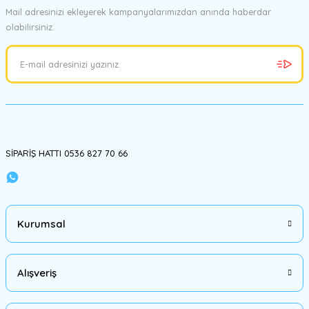
Mail adresinizi ekleyerek kampanyalarımızdan anında haberdar
olabilirsiniz.
Ürün resmi kalitesiz, bozuk veya görüntülenemiyor.
Ürün açıklamasında eksik bilgiler bulunuyor.
Ürün bilgilerinde hatalar bulunuyor.
Ürün fiyatı diğer sitelerden daha pahalı.
Bu ürüne benzer farklı alternatifler olmalı.
SİPARİŞ HATTI 0536 827 70 66
Gönder
Kurumsal
Alışveriş