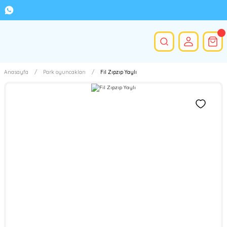
Anasayfa
Park oyuncakları
Fil Zıpzıp Yaylı