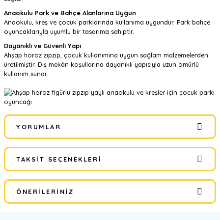
Anaokulu Park ve Bahçe Alanlarına Uygun
Anaokulu, kreş ve çocuk parklarında kullanıma uygundur. Park bahçe
oyuncaklarıyla uyumlu bir tasarıma sahiptir.
Dayanıklı ve Güvenli Yapı
Ahşap horoz zıpzıp, çocuk kullanımına uygun sağlam malzemelerden
üretilmiştir. Dış mekân koşullarına dayanıklı yapısıyla uzun ömürlü
kullanım sunar.
YORUMLAR
TAKSIT SEÇENEKLERI
Bu ürüne ilk yorumu siz yapın!
ÖNERILERINIZ
Yorum Yaz
Bu ürünün fiyat bilgisi, resim, ürün açıklamalarında ve diğer