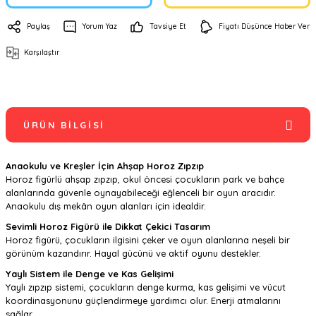
Paylaş
Yorum Yaz
Tavsiye Et
Fiyatı Düşünce Haber Ver
Karşılaştır
ÜRÜN BILGISI
Anaokulu ve Kreşler İçin Ahşap Horoz Zıpzıp
Horoz figürlü ahşap zıpzıp, okul öncesi çocukların park ve bahçe
alanlarında güvenle oynayabileceği eğlenceli bir oyun aracıdır.
Anaokulu dış mekân oyun alanları için idealdir.
Sevimli Horoz Figürü ile Dikkat Çekici Tasarım
Horoz figürü, çocukların ilgisini çeker ve oyun alanlarına neşeli bir
görünüm kazandırır. Hayal gücünü ve aktif oyunu destekler.
Yaylı Sistem ile Denge ve Kas Gelişimi
Yaylı zıpzıp sistemi, çocukların denge kurma, kas gelişimi ve vücut
koordinasyonunu güçlendirmeye yardımcı olur. Enerji atmalarını
sağlar.