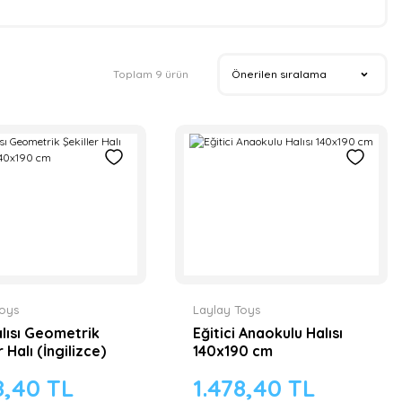
Toplam 9 ürün
Toys
Laylay Toys
alısı Geometrik
Eğitici Anaokulu Halısı
r Halı (İngilizce)
140x190 cm
0 cm
8,40 TL
1.478,40 TL