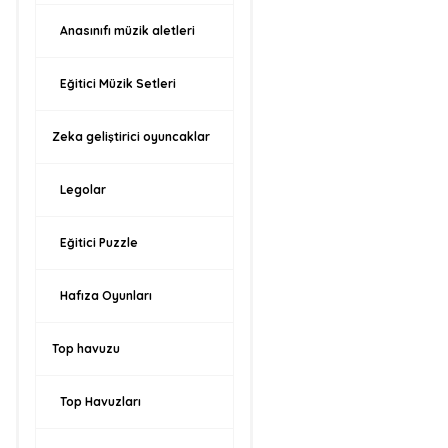
Anasınıfı müzik aletleri
Eğitici Müzik Setleri
Zeka geliştirici oyuncaklar
Legolar
Eğitici Puzzle
Hafıza Oyunları
Top havuzu
Top Havuzları