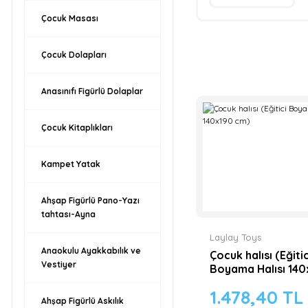
Çocuk Masası
Çocuk Dolapları
Anasınıfı Figürlü Dolaplar
Çocuk Kitaplıkları
Kampet Yatak
Ahşap Figürlü Pano-Yazı
tahtası-Ayna
Laylay Toys
Anaokulu Ayakkabılık ve
Çocuk halısı (Eğitic
Vestiyer
Boyama Halısı 140
cm)
1.478,40 TL
Ahşap Figürlü Askılık