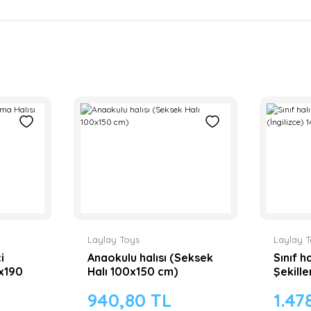
Laylay Toys
Laylay 
i
Anaokulu halısı (Seksek
Sınıf h
x190
Halı 100x150 cm)
Şekille
140x19
940,80 TL
1.47