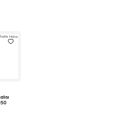
alısı
x150