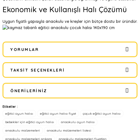
Ekonomik ve Kullanışlı Halı Çözümü
Uygun fiyatlı yapısıyla anaokulu ve kreşler için bütçe dostu bir üründür.
YORUMLAR
TAKSIT SEÇENEKLERI
Bu ürüne ilk yorumu siz yapın!
ÖNERILERINIZ
Yorum Yaz
Etiketler :
Bu ürünün fiyat bilgisi, resim, ürün açıklamalarında ve diğer
eğitici oyun halısı
eğitici oyun halısı fiyat
çoçuk eğitici oyun halısı
konularda yetersiz gördüğünüz noktaları öneri formunu kullanarak
tarafımıza iletebilirsiniz.
bebekler için eğitici oyun halısı
anaokulu oyun halısı
Görüş ve önerileriniz için teşekkür ederiz.
anaokulu malzemeleri
anaokulu malzemeleri listesi
anaokulu malzemeleri ankara
anaokulu malzemeleri fiyatları