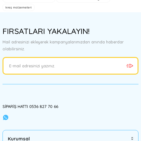
Ürün resmi kalitesiz, bozuk veya görüntülenemiyor.
kreş malzemeleri
Ürün açıklamasında eksik bilgiler bulunuyor.
Ürün bilgilerinde hatalar bulunuyor.
FIRSATLARI YAKALAYIN!
Ürün fiyatı diğer sitelerden daha pahalı.
Bu ürüne benzer farklı alternatifler olmalı.
Mail adresinizi ekleyerek kampanyalarımızdan anında haberdar
olabilirsiniz.
Gönder
SİPARİŞ HATTI 0536 827 70 66
Kurumsal