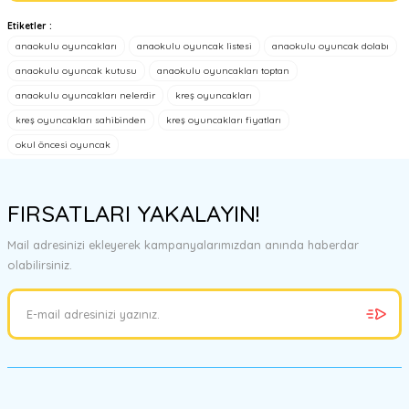
Etiketler :
Bu ürünün fiyat bilgisi, resim, ürün açıklamalarında ve diğer
anaokulu oyuncakları
anaokulu oyuncak listesi
anaokulu oyuncak dolabı
konularda yetersiz gördüğünüz noktaları öneri formunu kullanarak
tarafımıza iletebilirsiniz.
anaokulu oyuncak kutusu
anaokulu oyuncakları toptan
Görüş ve önerileriniz için teşekkür ederiz.
anaokulu oyuncakları nelerdir
kreş oyuncakları
kreş oyuncakları sahibinden
kreş oyuncakları fiyatları
Ürün resmi kalitesiz, bozuk veya görüntülenemiyor.
okul öncesi oyuncak
Ürün açıklamasında eksik bilgiler bulunuyor.
Ürün bilgilerinde hatalar bulunuyor.
FIRSATLARI YAKALAYIN!
Ürün fiyatı diğer sitelerden daha pahalı.
Bu ürüne benzer farklı alternatifler olmalı.
Mail adresinizi ekleyerek kampanyalarımızdan anında haberdar
olabilirsiniz.
Gönder