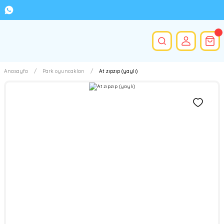
Anasayfa
Park oyuncakları
At zıpzıp (yaylı)