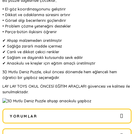
Bu puzzle sayesinde çocuklar;
• El-göz koordinasyonunu geliştirir
• Dikkat ve odaklanma süresini artırır
• Görsel algı becerilerini güçlendirir
• Problem çözme yeteneğini destekler
• Parça-bütün ilişkisini öğrenir
✔ Ahşap malzemeden üretilmiştir
✔ Sağlığa zararlı madde içermez
✔ Canlı ve dikkat çekici renkler
✔ Sağlam ve dayanıklı kutusunda sevk edilir
✔ Anaokulu ve kreşler için eğitim amaçlı üretilmiştir
3D Mutlu Deniz Puzzle, okul öncesi dönemde hem eğlenceli hem
öğretici bir yapboz seçeneğidir.
LAY LAY TOYS OKUL ÖNCESİ EĞİTİM ARAÇLARI güvencesi ve kalitesi ile
sunulmaktadır.
YORUMLAR