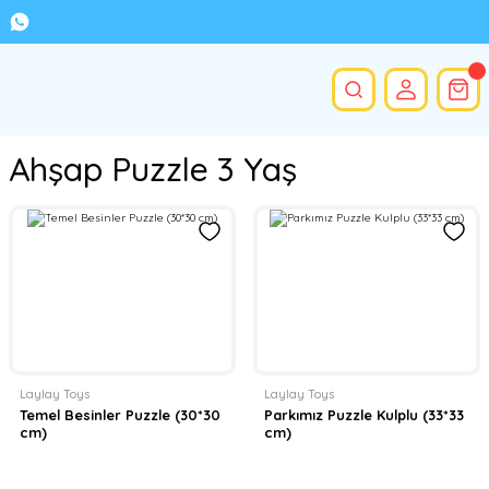
Ahşap Puzzle 3 Yaş
Laylay Toys
Laylay Toys
Temel Besinler Puzzle (30*30
Parkımız Puzzle Kulplu (33*33
cm)
cm)