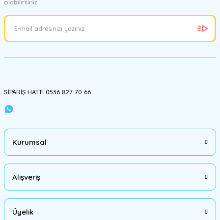
olabilirsiniz.
SİPARİŞ HATTI 0536 827 70 66
Kurumsal
Alışveriş
Üyelik