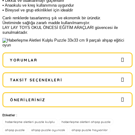
• Dikkat ve odaklanmayı güçlendirir
• Anaokulu ve kreş kullanımına uygundur
• Bireysel ve grup etkinlikleri için idealdir
Canlı renklerde tasarlanmış şık ve ekonomik bir üründür.
Üretiminde sağlığa zararlı madde kullanılmamıştır.
LAY LAY TOYS OKUL ÖNCESİ EĞİTİM ARAÇLARI güvencesi ile
sunulmaktadır.
YORUMLAR
TAKSIT SEÇENEKLERI
Bu ürüne ilk yorumu siz yapın!
ÖNERILERINIZ
Yorum Yaz
Etiketler :
Bu ürünün fiyat bilgisi, resim, ürün açıklamalarında ve diğer
haberleşme aletleri puzzle kulplu
haberleşme aletleri ahşap puzzle
konularda yetersiz gördüğünüz noktaları öneri formunu kullanarak
tarafımıza iletebilirsiniz.
ahşap puzzle
ahşap puzzle oyuncak
ahşap puzzle hayvanlar
Görüş ve önerileriniz için teşekkür ederiz.