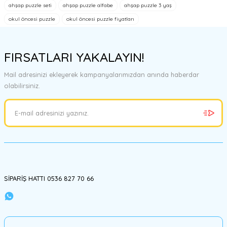
ahşap puzzle seti
ahşap puzzle alfabe
ahşap puzzle 3 yaş
okul öncesi puzzle
okul öncesi puzzle fiyatları
Ürün resmi kalitesiz, bozuk veya görüntülenemiyor.
Ürün açıklamasında eksik bilgiler bulunuyor.
FIRSATLARI YAKALAYIN!
Ürün bilgilerinde hatalar bulunuyor.
Ürün fiyatı diğer sitelerden daha pahalı.
Mail adresinizi ekleyerek kampanyalarımızdan anında haberdar
Bu ürüne benzer farklı alternatifler olmalı.
olabilirsiniz.
Gönder
SİPARİŞ HATTI 0536 827 70 66