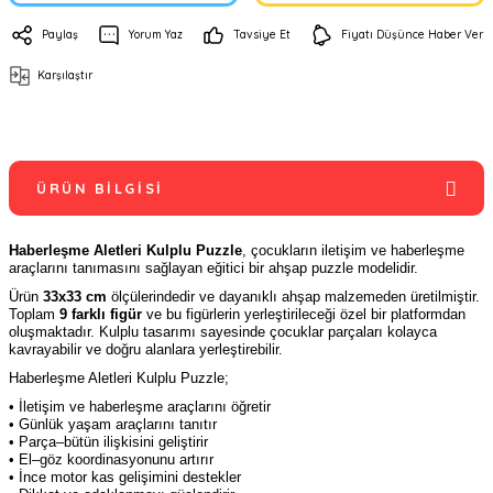
Paylaş
Yorum Yaz
Tavsiye Et
Fiyatı Düşünce Haber Ver
Karşılaştır
ÜRÜN BILGISI
Haberleşme Aletleri Kulplu Puzzle
, çocukların iletişim ve haberleşme
araçlarını tanımasını sağlayan eğitici bir ahşap puzzle modelidir.
Ürün
33x33 cm
ölçülerindedir ve dayanıklı ahşap malzemeden üretilmiştir.
Toplam
9 farklı figür
ve bu figürlerin yerleştirileceği özel bir platformdan
oluşmaktadır. Kulplu tasarımı sayesinde çocuklar parçaları kolayca
kavrayabilir ve doğru alanlara yerleştirebilir.
Haberleşme Aletleri Kulplu Puzzle;
• İletişim ve haberleşme araçlarını öğretir
• Günlük yaşam araçlarını tanıtır
• Parça–bütün ilişkisini geliştirir
• El–göz koordinasyonunu artırır
• İnce motor kas gelişimini destekler