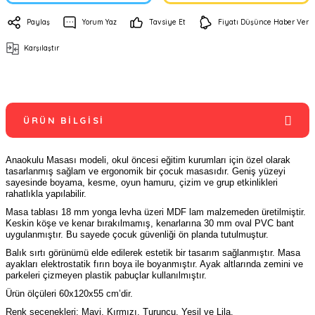
Paylaş
Yorum Yaz
Tavsiye Et
Fiyatı Düşünce Haber Ver
Karşılaştır
ÜRÜN BILGISI
Anaokulu Masası modeli, okul öncesi eğitim kurumları için özel olarak
tasarlanmış sağlam ve ergonomik bir çocuk masasıdır. Geniş yüzeyi
sayesinde boyama, kesme, oyun hamuru, çizim ve grup etkinlikleri
rahatlıkla yapılabilir.
Masa tablası 18 mm yonga levha üzeri MDF lam malzemeden üretilmiştir.
Keskin köşe ve kenar bırakılmamış, kenarlarına 30 mm oval PVC bant
uygulanmıştır. Bu sayede çocuk güvenliği ön planda tutulmuştur.
Balık sırtı görünümü elde edilerek estetik bir tasarım sağlanmıştır. Masa
ayakları elektrostatik fırın boya ile boyanmıştır. Ayak altlarında zemini ve
parkeleri çizmeyen plastik pabuçlar kullanılmıştır.
Ürün ölçüleri 60x120x55 cm’dir.
Renk seçenekleri: Mavi, Kırmızı, Turuncu, Yeşil ve Lila.