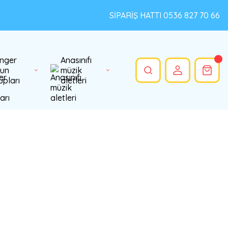
SİPARİŞ HATTI 0536 827 70 66
nger
Anasınıfı
un
müzik
upları
aletleri