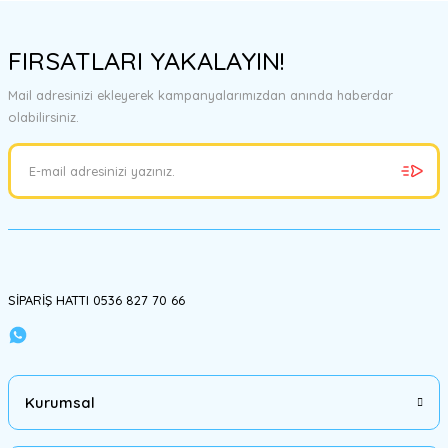
Ürün açıklamasında eksik bilgiler bulunuyor.
FIRSATLARI YAKALAYIN!
Ürün bilgilerinde hatalar bulunuyor.
Ürün fiyatı diğer sitelerden daha pahalı.
Mail adresinizi ekleyerek kampanyalarımızdan anında haberdar
Bu ürüne benzer farklı alternatifler olmalı.
olabilirsiniz.
Gönder
SİPARİŞ HATTI 0536 827 70 66
Kurumsal