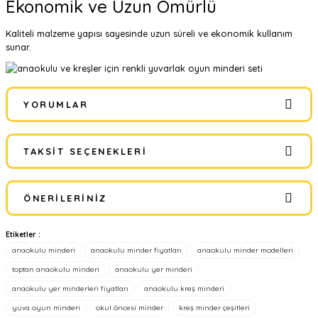
Ekonomik ve Uzun Ömürlü
Kaliteli malzeme yapısı sayesinde uzun süreli ve ekonomik kullanım
sunar.
YORUMLAR
TAKSIT SEÇENEKLERI
Bu ürüne ilk yorumu siz yapın!
ÖNERILERINIZ
Yorum Yaz
Etiketler :
Bu ürünün fiyat bilgisi, resim, ürün açıklamalarında ve diğer
anaokulu minderi
anaokulu minder fiyatları
anaokulu minder modelleri
konularda yetersiz gördüğünüz noktaları öneri formunu kullanarak
tarafımıza iletebilirsiniz.
toptan anaokulu minderi
anaokulu yer minderi
Görüş ve önerileriniz için teşekkür ederiz.
anaokulu yer minderleri fiyatları
anaokulu kreş minderi
yuva oyun minderi
okul öncesi minder
kreş minder çeşitleri
Ürün resmi kalitesiz, bozuk veya görüntülenemiyor.