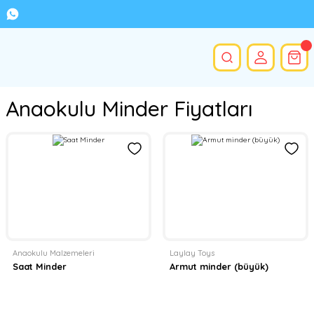
Anaokulu Minder Fiyatları
Anaokulu Malzemeleri
Laylay Toys
Saat Minder
Armut minder (büyük)