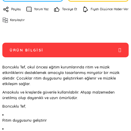
Paylaş
Yorum Yaz
Tavsiye Et
Fiyatı Düşünce Haber Ver
Karşılaştır
ÜRÜN BILGISI
Boncuklu Tef, okul öncesi eğitim kurumlarında ritim ve müzik
etkinliklerini desteklemek amacıyla tasarlanmış minyatür bir müzik
aletidir. Çocuklar ritim duygusunu geliştirirken eğlenir ve müzikle
etkileşim sağlar.
Anaokulu ve kreşlerde güvenle kullanılabilir. Ahşap malzemeden
üretilmiş olup dayanıklı ve uzun ömürlüdür.
Boncuklu Tef;
Ritim duygusunu geliştirir