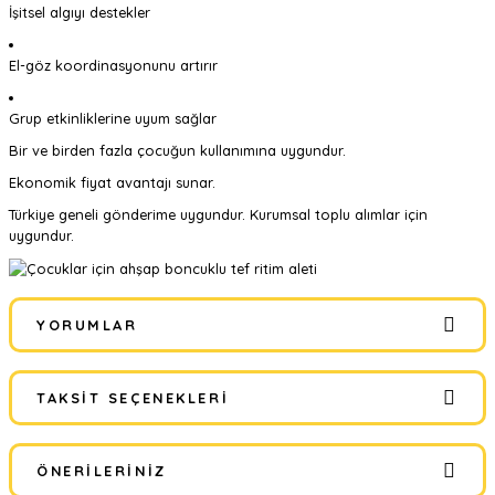
İşitsel algıyı destekler
El-göz koordinasyonunu artırır
Grup etkinliklerine uyum sağlar
Bir ve birden fazla çocuğun kullanımına uygundur.
Ekonomik fiyat avantajı sunar.
Türkiye geneli gönderime uygundur. Kurumsal toplu alımlar için
uygundur.
YORUMLAR
TAKSIT SEÇENEKLERI
Bu ürüne ilk yorumu siz yapın!
ÖNERILERINIZ
Yorum Yaz