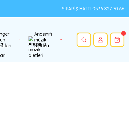
SİPARİŞ HATTI 0536 827 70 66
nger
Anasınıfı
un
müzik
upları
aletleri