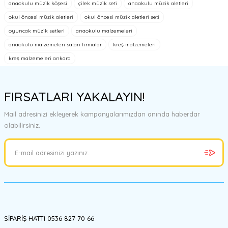
anaokulu müzik köşesi
çilek müzik seti
anaokulu müzik aletleri
konularda yetersiz gördüğünüz noktaları öneri formunu kullanarak
tarafımıza iletebilirsiniz.
okul öncesi müzik aletleri
okul öncesi müzik aletleri seti
Görüş ve önerileriniz için teşekkür ederiz.
oyuncak müzik setleri
anaokulu malzemeleri
anaokulu malzemeleri satan firmalar
kreş malzemeleri
Ürün resmi kalitesiz, bozuk veya görüntülenemiyor.
kreş malzemeleri ankara
Ürün açıklamasında eksik bilgiler bulunuyor.
Ürün bilgilerinde hatalar bulunuyor.
FIRSATLARI YAKALAYIN!
Ürün fiyatı diğer sitelerden daha pahalı.
Bu ürüne benzer farklı alternatifler olmalı.
Mail adresinizi ekleyerek kampanyalarımızdan anında haberdar
olabilirsiniz.
Gönder
SİPARİŞ HATTI 0536 827 70 66