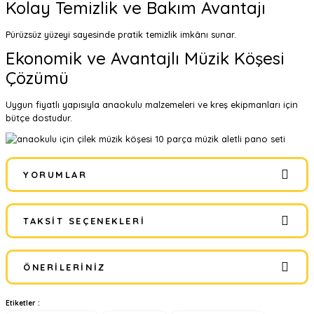
Kolay Temizlik ve Bakım Avantajı
Pürüzsüz yüzeyi sayesinde pratik temizlik imkânı sunar.
Ekonomik ve Avantajlı Müzik Köşesi
Çözümü
Uygun fiyatlı yapısıyla anaokulu malzemeleri ve kreş ekipmanları için
bütçe dostudur.
YORUMLAR
TAKSIT SEÇENEKLERI
Bu ürüne ilk yorumu siz yapın!
ÖNERILERINIZ
Yorum Yaz
Etiketler :
Bu ürünün fiyat bilgisi, resim, ürün açıklamalarında ve diğer