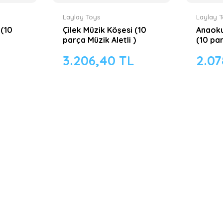
Laylay Toys
Laylay 
 (10
Çilek Müzik Köşesi (10
Anaoku
parça Müzik Aletli )
(10 pa
L
3.206,40 TL
2.07