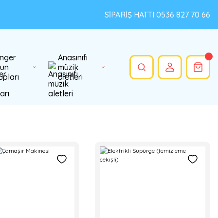
SİPARİŞ HATTI 0536 827 70 66
nger
Anasınıfı
un
müzik
upları
aletleri