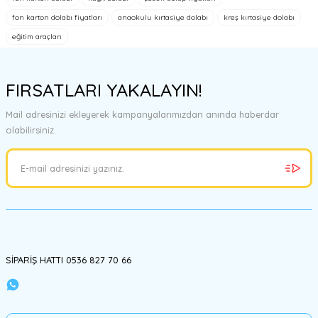
Görüş ve önerileriniz için teşekkür ederiz.
fon karton dolabı fiyatları
anaokulu kırtasiye dolabı
kreş kırtasiye dolabı
eğitim araçları
Ürün resmi kalitesiz, bozuk veya görüntülenemiyor.
Ürün açıklamasında eksik bilgiler bulunuyor.
FIRSATLARI YAKALAYIN!
Ürün bilgilerinde hatalar bulunuyor.
Ürün fiyatı diğer sitelerden daha pahalı.
Mail adresinizi ekleyerek kampanyalarımızdan anında haberdar
Bu ürüne benzer farklı alternatifler olmalı.
olabilirsiniz.
Gönder
SİPARİŞ HATTI 0536 827 70 66