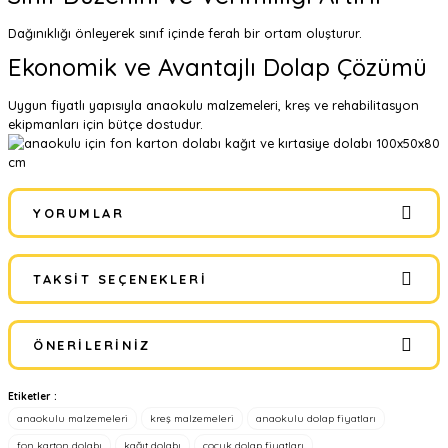
Dağınıklığı önleyerek sınıf içinde ferah bir ortam oluşturur.
Ekonomik ve Avantajlı Dolap Çözümü
Uygun fiyatlı yapısıyla anaokulu malzemeleri, kreş ve rehabilitasyon
ekipmanları için bütçe dostudur.
YORUMLAR
TAKSIT SEÇENEKLERI
Bu ürüne ilk yorumu siz yapın!
ÖNERILERINIZ
Yorum Yaz
Etiketler :
Bu ürünün fiyat bilgisi, resim, ürün açıklamalarında ve diğer
anaokulu malzemeleri
kreş malzemeleri
anaokulu dolap fiyatları
konularda yetersiz gördüğünüz noktaları öneri formunu kullanarak
tarafımıza iletebilirsiniz.
fon karton dolabı
kağıt dolabı
çocuk dolap fiyatları