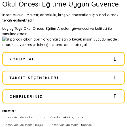
Okul Öncesi Eğitime Uygun Güvence
İnsan Vücudu Maketi; anaokulu, kreş ve anasınıfları için özel olarak
tercih edilmektedir.
Laylay Toys Okul Öncesi Eğitim Araçları
güvencesi ve kalitesi ile
sunulmaktadır.
YORUMLAR
TAKSIT SEÇENEKLERI
Bu ürüne ilk yorumu siz yapın!
ÖNERILERINIZ
Yorum Yaz
Etiketler :
Bu ürünün fiyat bilgisi, resim, ürün açıklamalarında ve diğer
insan vücudu maketi
insan vücudu maketi oyuncak
konularda yetersiz gördüğünüz noktaları öneri formunu kullanarak
tarafımıza iletebilirsiniz.
insan vücudu maketi büyük
insan vücudu maketi fiyatları