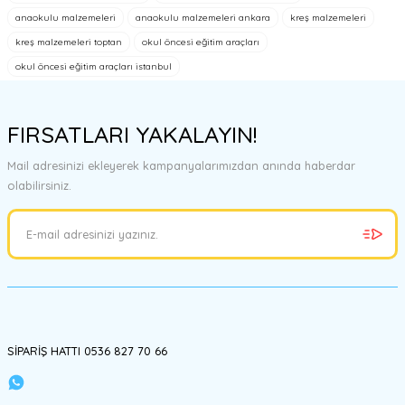
Görüş ve önerileriniz için teşekkür ederiz.
anaokulu malzemeleri
anaokulu malzemeleri ankara
kreş malzemeleri
kreş malzemeleri toptan
okul öncesi eğitim araçları
Ürün resmi kalitesiz, bozuk veya görüntülenemiyor.
okul öncesi eğitim araçları istanbul
Ürün açıklamasında eksik bilgiler bulunuyor.
Ürün bilgilerinde hatalar bulunuyor.
FIRSATLARI YAKALAYIN!
Ürün fiyatı diğer sitelerden daha pahalı.
Bu ürüne benzer farklı alternatifler olmalı.
Mail adresinizi ekleyerek kampanyalarımızdan anında haberdar
olabilirsiniz.
Gönder
SİPARİŞ HATTI 0536 827 70 66