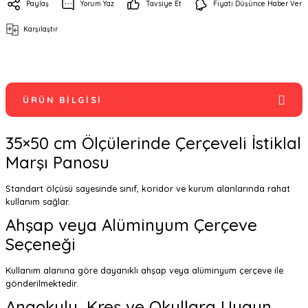
Paylaş
Yorum Yaz
Tavsiye Et
Fiyatı Düşünce Haber Ver
Karşılaştır
ÜRÜN BILGISI
35×50 cm Ölçülerinde Çerçeveli İstiklal
Marşı Panosu
Standart ölçüsü sayesinde sınıf, koridor ve kurum alanlarında rahat
kullanım sağlar.
Ahşap veya Alüminyum Çerçeve
Seçeneği
Kullanım alanına göre dayanıklı ahşap veya alüminyum çerçeve ile
gönderilmektedir.
Anaokulu, Kreş ve Okullara Uygun