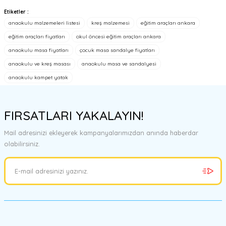
Etiketler :
Bu ürünün fiyat bilgisi, resim, ürün açıklamalarında ve diğer
anaokulu malzemeleri listesi
kreş malzemesi
eğitim araçları ankara
konularda yetersiz gördüğünüz noktaları öneri formunu kullanarak
tarafımıza iletebilirsiniz.
eğitim araçları fiyatları
okul öncesi eğitim araçları ankara
Görüş ve önerileriniz için teşekkür ederiz.
anaokulu masa fiyatları
çocuk masa sandalye fiyatları
anaokulu ve kreş masası
anaokulu masa ve sandalyesi
Ürün resmi kalitesiz, bozuk veya görüntülenemiyor.
anaokulu kampet yatak
Ürün açıklamasında eksik bilgiler bulunuyor.
Ürün bilgilerinde hatalar bulunuyor.
FIRSATLARI YAKALAYIN!
Ürün fiyatı diğer sitelerden daha pahalı.
Bu ürüne benzer farklı alternatifler olmalı.
Mail adresinizi ekleyerek kampanyalarımızdan anında haberdar
olabilirsiniz.
Gönder