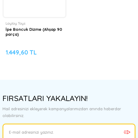
Laylay Toys
İpe Boncuk Dizme (Ahşap 90
parça)
1.449,60 TL
FIRSATLARI YAKALAYIN!
Mail adresinizi ekleyerek kampanyalarımızdan anında haberdar
olabilirsiniz.