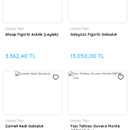
Laylay Toys
Laylay Toys
Ahşap Figürlü Askılık (Leylek)
Gökyüzü Figürlü Galoşluk
3.362,40 TL
13.050,00 TL
Laylay Toys
Laylay Toys
Çizmeli Kedi Galoşluk
Yazı Tahtası Duvara Monte