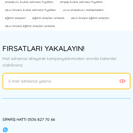
tarafımıza iletebilirsiniz.
anaokulu kukla sahnesi fiyatları
ahşap kukla sahnesi fiyatları
Görüş ve önerileriniz için teşekkür ederiz.
okul öncesi kukla sahnesi fiyatları
ucuz anaokulu malzemeleri
eğitim araçları
eğitim araçları ankara
okul öncesi eğitim araçları
Ürün resmi kalitesiz, bozuk veya görüntülenemiyor.
okul öncesi eğitim araçları ankara
Ürün açıklamasında eksik bilgiler bulunuyor.
Ürün bilgilerinde hatalar bulunuyor.
FIRSATLARI YAKALAYIN!
Ürün fiyatı diğer sitelerden daha pahalı.
Bu ürüne benzer farklı alternatifler olmalı.
Mail adresinizi ekleyerek kampanyalarımızdan anında haberdar
olabilirsiniz.
Gönder
SİPARİŞ HATTI 0536 827 70 66