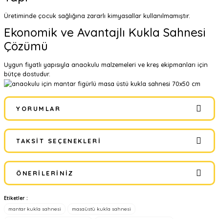
Üretiminde çocuk sağlığına zararlı kimyasallar kullanılmamıştır.
Ekonomik ve Avantajlı Kukla Sahnesi
Çözümü
Uygun fiyatlı yapısıyla anaokulu malzemeleri ve kreş ekipmanları için
bütçe dostudur.
YORUMLAR
TAKSIT SEÇENEKLERI
Bu ürüne ilk yorumu siz yapın!
ÖNERILERINIZ
Yorum Yaz
Etiketler :
Bu ürünün fiyat bilgisi, resim, ürün açıklamalarında ve diğer
mantar kukla sahnesi
masaüstü kukla sahnesi
konularda yetersiz gördüğünüz noktaları öneri formunu kullanarak