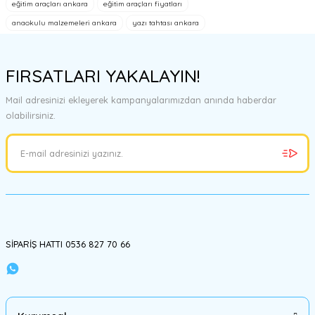
eğitim araçları ankara
eğitim araçları fiyatları
anaokulu malzemeleri ankara
yazı tahtası ankara
Ürün resmi kalitesiz, bozuk veya görüntülenemiyor.
Ürün açıklamasında eksik bilgiler bulunuyor.
FIRSATLARI YAKALAYIN!
Ürün bilgilerinde hatalar bulunuyor.
Ürün fiyatı diğer sitelerden daha pahalı.
Mail adresinizi ekleyerek kampanyalarımızdan anında haberdar
Bu ürüne benzer farklı alternatifler olmalı.
olabilirsiniz.
Gönder
SİPARİŞ HATTI 0536 827 70 66