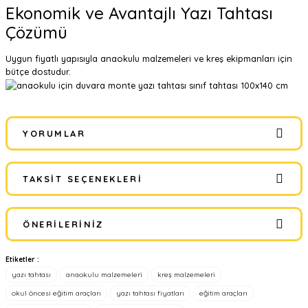
Ekonomik ve Avantajlı Yazı Tahtası
Çözümü
Uygun fiyatlı yapısıyla anaokulu malzemeleri ve kreş ekipmanları için
bütçe dostudur.
YORUMLAR
TAKSIT SEÇENEKLERI
Bu ürüne ilk yorumu siz yapın!
ÖNERILERINIZ
Yorum Yaz
Etiketler :
Bu ürünün fiyat bilgisi, resim, ürün açıklamalarında ve diğer
yazı tahtası
anaokulu malzemeleri
kreş malzemeleri
konularda yetersiz gördüğünüz noktaları öneri formunu kullanarak
tarafımıza iletebilirsiniz.
okul öncesi eğitim araçları
yazı tahtası fiyatları
eğitim araçları
Görüş ve önerileriniz için teşekkür ederiz.