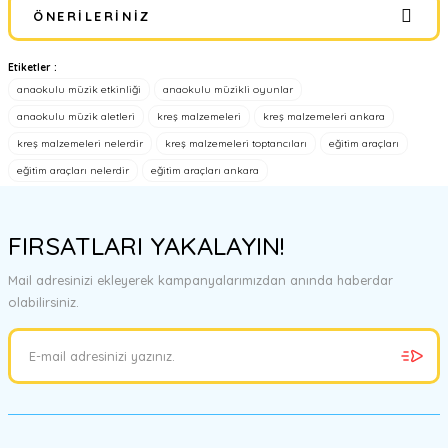
ÖNERILERINIZ
Yorum Yaz
Etiketler :
Bu ürünün fiyat bilgisi, resim, ürün açıklamalarında ve diğer
anaokulu müzik etkinliği
anaokulu müzikli oyunlar
konularda yetersiz gördüğünüz noktaları öneri formunu kullanarak
tarafımıza iletebilirsiniz.
anaokulu müzik aletleri
kreş malzemeleri
kreş malzemeleri ankara
Görüş ve önerileriniz için teşekkür ederiz.
kreş malzemeleri nelerdir
kreş malzemeleri toptancıları
eğitim araçları
eğitim araçları nelerdir
eğitim araçları ankara
Ürün resmi kalitesiz, bozuk veya görüntülenemiyor.
Ürün açıklamasında eksik bilgiler bulunuyor.
FIRSATLARI YAKALAYIN!
Ürün bilgilerinde hatalar bulunuyor.
Ürün fiyatı diğer sitelerden daha pahalı.
Mail adresinizi ekleyerek kampanyalarımızdan anında haberdar
Bu ürüne benzer farklı alternatifler olmalı.
olabilirsiniz.
Gönder