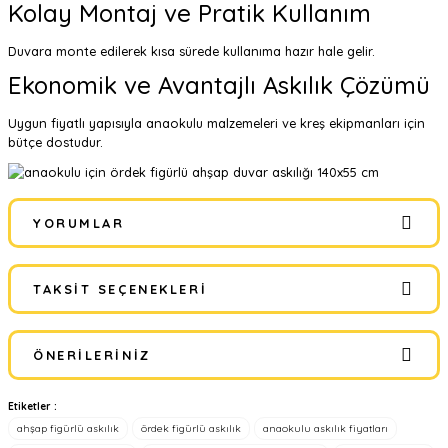
Kolay Montaj ve Pratik Kullanım
Duvara monte edilerek kısa sürede kullanıma hazır hale gelir.
Ekonomik ve Avantajlı Askılık Çözümü
Uygun fiyatlı yapısıyla anaokulu malzemeleri ve kreş ekipmanları için
bütçe dostudur.
YORUMLAR
TAKSIT SEÇENEKLERI
Bu ürüne ilk yorumu siz yapın!
ÖNERILERINIZ
Yorum Yaz
Etiketler :
Bu ürünün fiyat bilgisi, resim, ürün açıklamalarında ve diğer
ahşap figürlü askılık
ördek figürlü askılık
anaokulu askılık fiyatları
konularda yetersiz gördüğünüz noktaları öneri formunu kullanarak