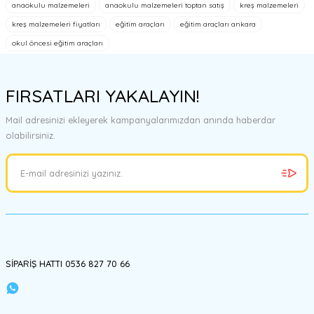
tarafımıza iletebilirsiniz.
anaokulu malzemeleri
anaokulu malzemeleri toptan satış
kreş malzemeleri
Görüş ve önerileriniz için teşekkür ederiz.
kreş malzemeleri fiyatları
eğitim araçları
eğitim araçları ankara
okul öncesi eğitim araçları
Ürün resmi kalitesiz, bozuk veya görüntülenemiyor.
Ürün açıklamasında eksik bilgiler bulunuyor.
FIRSATLARI YAKALAYIN!
Ürün bilgilerinde hatalar bulunuyor.
Ürün fiyatı diğer sitelerden daha pahalı.
Mail adresinizi ekleyerek kampanyalarımızdan anında haberdar
Bu ürüne benzer farklı alternatifler olmalı.
olabilirsiniz.
Gönder
SİPARİŞ HATTI 0536 827 70 66