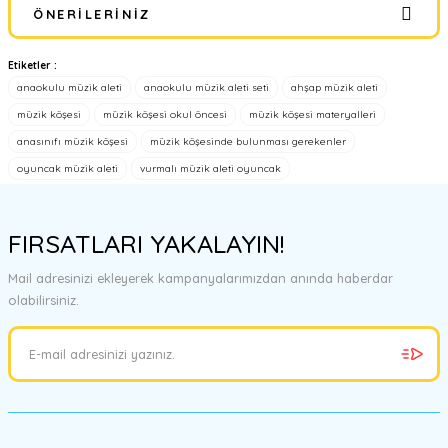
ÖNERILERINIZ
Yorum Yaz
Etiketler :
Bu ürünün fiyat bilgisi, resim, ürün açıklamalarında ve diğer
anaokulu müzik aleti
anaokulu müzik aleti seti
ahşap müzik aleti
konularda yetersiz gördüğünüz noktaları öneri formunu kullanarak
tarafımıza iletebilirsiniz.
müzik köşesi
müzik köşesi okul öncesi
müzik köşesi materyalleri
Görüş ve önerileriniz için teşekkür ederiz.
anasınıfı müzik köşesi
müzik köşesinde bulunması gerekenler
oyuncak müzik aleti
vurmalı müzik aleti oyuncak
Ürün resmi kalitesiz, bozuk veya görüntülenemiyor.
Ürün açıklamasında eksik bilgiler bulunuyor.
FIRSATLARI YAKALAYIN!
Ürün bilgilerinde hatalar bulunuyor.
Ürün fiyatı diğer sitelerden daha pahalı.
Mail adresinizi ekleyerek kampanyalarımızdan anında haberdar
Bu ürüne benzer farklı alternatifler olmalı.
olabilirsiniz.
Gönder