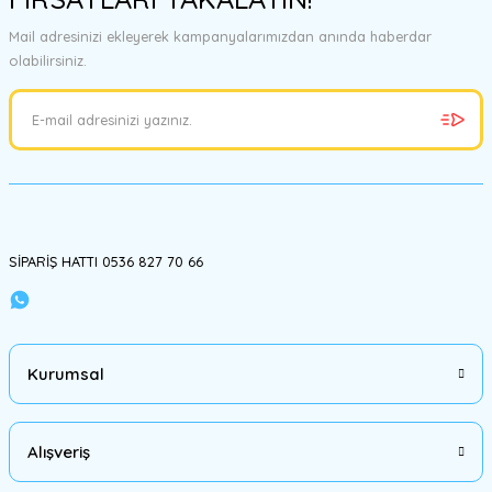
Ürün fiyatı diğer sitelerden daha pahalı.
Mail adresinizi ekleyerek kampanyalarımızdan anında haberdar
Bu ürüne benzer farklı alternatifler olmalı.
olabilirsiniz.
Gönder
SİPARİŞ HATTI 0536 827 70 66
Kurumsal
Alışveriş