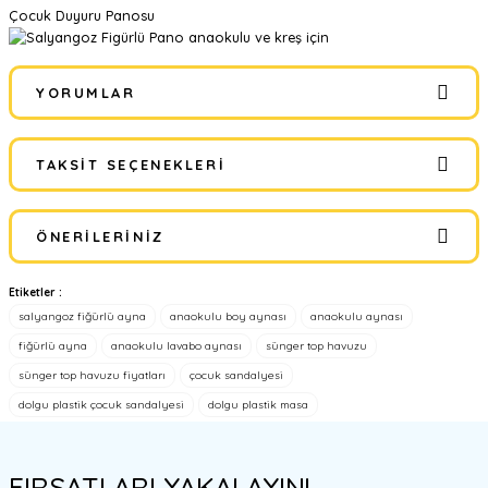
Çocuk Duyuru Panosu
YORUMLAR
TAKSIT SEÇENEKLERI
Bu ürüne ilk yorumu siz yapın!
ÖNERILERINIZ
Yorum Yaz
Etiketler :
Bu ürünün fiyat bilgisi, resim, ürün açıklamalarında ve diğer
salyangoz fiğürlü ayna
anaokulu boy aynası
anaokulu aynası
konularda yetersiz gördüğünüz noktaları öneri formunu kullanarak
tarafımıza iletebilirsiniz.
fiğürlü ayna
anaokulu lavabo aynası
sünger top havuzu
Görüş ve önerileriniz için teşekkür ederiz.
sünger top havuzu fiyatları
çocuk sandalyesi
dolgu plastik çocuk sandalyesi
dolgu plastik masa
Ürün resmi kalitesiz, bozuk veya görüntülenemiyor.
Ürün açıklamasında eksik bilgiler bulunuyor.
FIRSATLARI YAKALAYIN!
Ürün bilgilerinde hatalar bulunuyor.