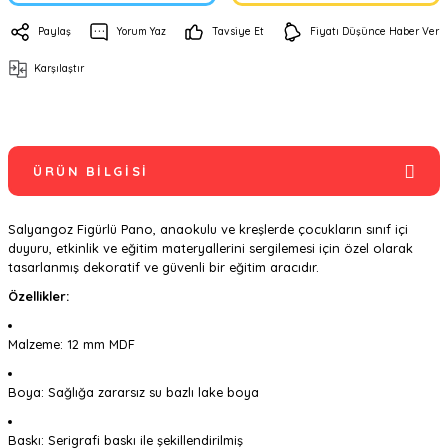
Paylaş
Yorum Yaz
Tavsiye Et
Fiyatı Düşünce Haber Ver
Karşılaştır
ÜRÜN BILGISI
Salyangoz Figürlü Pano, anaokulu ve kreşlerde çocukların sınıf içi
duyuru, etkinlik ve eğitim materyallerini sergilemesi için özel olarak
tasarlanmış dekoratif ve güvenli bir eğitim aracıdır.
Özellikler:
Malzeme: 12 mm MDF
Boya: Sağlığa zararsız su bazlı lake boya
Baskı: Serigrafi baskı ile şekillendirilmiş