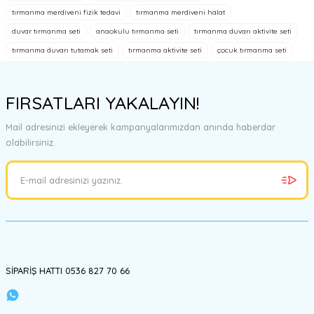
tarafımıza iletebilirsiniz.
tırmanma merdiveni fizik tedavi
tırmanma merdiveni halat
Görüş ve önerileriniz için teşekkür ederiz.
duvar tırmanma seti
anaokulu tırmanma seti
tırmanma duvarı aktivite seti
tırmanma duvarı tutamak seti
tırmanma aktivite seti
çocuk tırmanma seti
Ürün resmi kalitesiz, bozuk veya görüntülenemiyor.
Ürün açıklamasında eksik bilgiler bulunuyor.
FIRSATLARI YAKALAYIN!
Ürün bilgilerinde hatalar bulunuyor.
Ürün fiyatı diğer sitelerden daha pahalı.
Mail adresinizi ekleyerek kampanyalarımızdan anında haberdar
Bu ürüne benzer farklı alternatifler olmalı.
olabilirsiniz.
Gönder
SİPARİŞ HATTI 0536 827 70 66