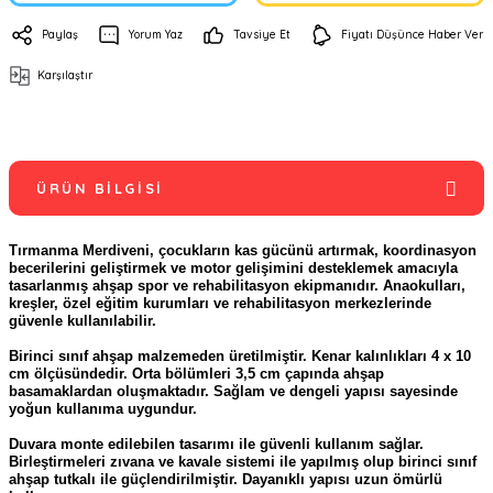
Paylaş
Yorum Yaz
Tavsiye Et
Fiyatı Düşünce Haber Ver
Karşılaştır
ÜRÜN BILGISI
Tırmanma Merdiveni, çocukların kas gücünü artırmak, koordinasyon
becerilerini geliştirmek ve motor gelişimini desteklemek amacıyla
tasarlanmış ahşap spor ve rehabilitasyon ekipmanıdır. Anaokulları,
kreşler, özel eğitim kurumları ve rehabilitasyon merkezlerinde
güvenle kullanılabilir.
Birinci sınıf ahşap malzemeden üretilmiştir. Kenar kalınlıkları 4 x 10
cm ölçüsündedir. Orta bölümleri 3,5 cm çapında ahşap
basamaklardan oluşmaktadır. Sağlam ve dengeli yapısı sayesinde
yoğun kullanıma uygundur.
Duvara monte edilebilen tasarımı ile güvenli kullanım sağlar.
Birleştirmeleri zıvana ve kavale sistemi ile yapılmış olup birinci sınıf
ahşap tutkalı ile güçlendirilmiştir. Dayanıklı yapısı uzun ömürlü