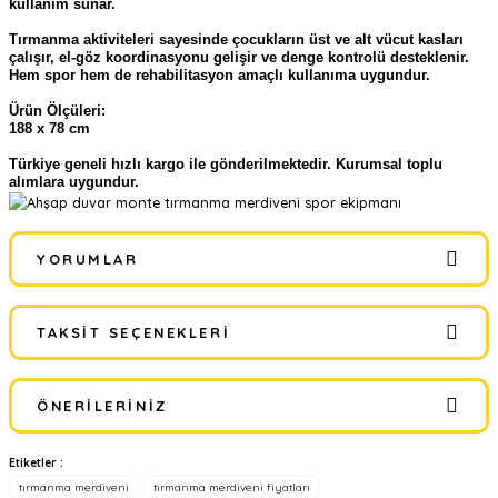
kullanım sunar.
Tırmanma aktiviteleri sayesinde çocukların üst ve alt vücut kasları
çalışır, el-göz koordinasyonu gelişir ve denge kontrolü desteklenir.
Hem spor hem de rehabilitasyon amaçlı kullanıma uygundur.
Ürün Ölçüleri:
188 x 78 cm
Türkiye geneli hızlı kargo ile gönderilmektedir. Kurumsal toplu
alımlara uygundur.
YORUMLAR
TAKSIT SEÇENEKLERI
Bu ürüne ilk yorumu siz yapın!
ÖNERILERINIZ
Yorum Yaz
Etiketler :
Bu ürünün fiyat bilgisi, resim, ürün açıklamalarında ve diğer
tırmanma merdiveni
tırmanma merdiveni fiyatları
konularda yetersiz gördüğünüz noktaları öneri formunu kullanarak