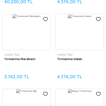
40.200,00 TL
4.374,00 TL
Laylay Toys
Laylay Toys
Tırmanma Merdiveni
Tırmanma Halatı
5.742,00 TL
4.374,00 TL