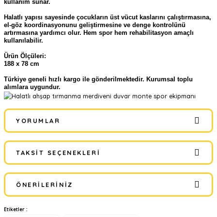
kullanım sunar.
Halatlı yapısı sayesinde çocukların üst vücut kaslarını çalıştırmasına,
el-göz koordinasyonunu geliştirmesine ve denge kontrolünü
artırmasına yardımcı olur. Hem spor hem rehabilitasyon amaçlı
kullanılabilir.
Ürün Ölçüleri:
188 x 78 cm
Türkiye geneli hızlı kargo ile gönderilmektedir. Kurumsal toplu
alımlara uygundur.
YORUMLAR
TAKSIT SEÇENEKLERI
Bu ürüne ilk yorumu siz yapın!
ÖNERILERINIZ
Yorum Yaz
Etiketler :
Bu ürünün fiyat bilgisi, resim, ürün açıklamalarında ve diğer