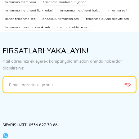
tırmanma merdiveni
tırmanma merdiveni fiyatları
konularda yetersiz gördüğünüz noktaları öneri formunu kullanarak
tarafımıza iletebilirsiniz.
tırmanma merdiveni fizik tedavi
tırmanma merdiveni halat
tırmanma seti
Görüş ve önerileriniz için teşekkür ederiz.
duvar tırmanma seti
anaokulu tırmanma seti
tırmanma duvarı aktivite seti
tırmanma duvarı tutamak seti
tırmanma aktivite seti
Ürün resmi kalitesiz, bozuk veya görüntülenemiyor.
Ürün açıklamasında eksik bilgiler bulunuyor.
FIRSATLARI YAKALAYIN!
Ürün bilgilerinde hatalar bulunuyor.
Ürün fiyatı diğer sitelerden daha pahalı.
Mail adresinizi ekleyerek kampanyalarımızdan anında haberdar
Bu ürüne benzer farklı alternatifler olmalı.
olabilirsiniz.
Gönder
SİPARİŞ HATTI 0536 827 70 66