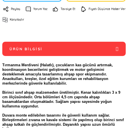
Paylaş
Yorum Yaz
Tavsiye Et
Fiyatı Düşünce Haber Ver
Karşılaştır
ÜRÜN BILGISI
Tırmanma Merdiveni (Halatlı), çocukların kas gücünü artırmak,
koordinasyon becerilerini geliştirmek ve motor gelişimini
desteklemek amacıyla tasarlanmış ahşap spor ekipmanıdır.
Anaokulları, kreşler, özel eğitim kurumları ve rehabilitasyon
merkezlerinde güvenle kullanılabilir.
Birinci sınıf ahşap malzemeden üretilmiştir. Kenar kalınlıkları 3 x 9
cm ölçüsündedir. Orta bölümleri 4,5 cm çapında ahşap
basamaklardan oluşmaktadır. Sağlam yapısı sayesinde yoğun
kullanıma uygundur.
Duvara monte edilebilen tasarımı ile güvenli kullanım sağlar.
Birleştirmeleri zıvana ve kavale sistemi ile yapılmış olup birinci sınıf
ahşap tutkalı ile güçlendirilmiştir. Dayanıklı yapısı uzun ömürlü