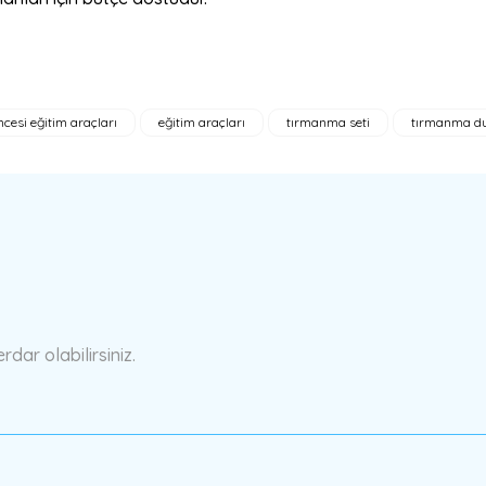
ncesi eğitim araçları
eğitim araçları
tırmanma seti
tırmanma du
a yetersiz gördüğünüz noktaları öneri formunu kullanarak tarafımıza ilete
Bu ürüne ilk yorumu siz yapın!
Yorum Yaz
ar olabilirsiniz.
Gönder