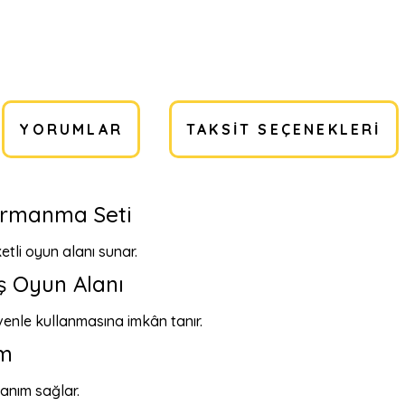
YORUMLAR
TAKSIT SEÇENEKLERI
ırmanma Seti
etli oyun alanı sunar.
ş Oyun Alanı
enle kullanmasına imkân tanır.
im
anım sağlar.