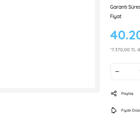
Garanti Süres
Fiyat
40.2
*7.370,00 TL d
Paylaş
Fiyatı Dü