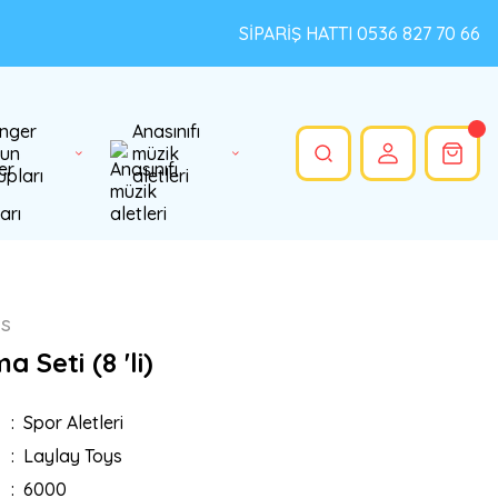
SİPARİŞ HATTI 0536 827 70 66
nger
Anasınıfı
un
müzik
upları
aletleri
ys
 Seti (8 'li)
Spor Aletleri
Laylay Toys
6000