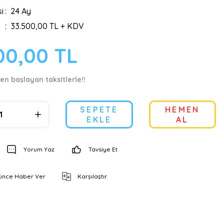
i
24 Ay
33.500,00 TL + KDV
00,00 TL
en başlayan taksitlerle!!
SEPETE
HEMEN
EKLE
AL
Yorum Yaz
Tavsiye Et
şünce Haber Ver
Karşılaştır