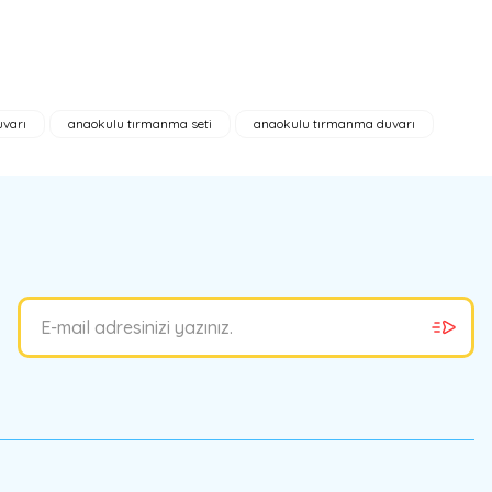
varı
anaokulu tırmanma seti
anaokulu tırmanma duvarı
bilirsiniz.