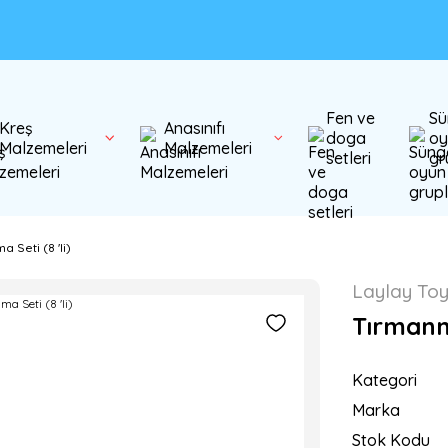
Fen ve
Sü
Kreş
Anasınıfı
doga
oy
Malzemeleri
Malzemeleri
setleri
gr
 Seti (8 'li)
Laylay To
Tırmanma
Kategori
Marka
Stok Kodu