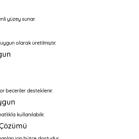
li yüzey sunar.
 uygun olarak üretilmiştir.
gun
r beceriler desteklenir.
Uygun
ıkla kullanılabilir.
i Çözümü
anları için bütçe dostudur.