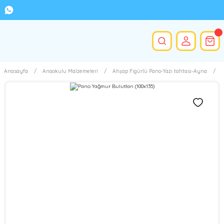
Anasayfa
Anaokulu Malzemeleri
Ahşap Figürlü Pano-Yazı tahtası-Ayna
P