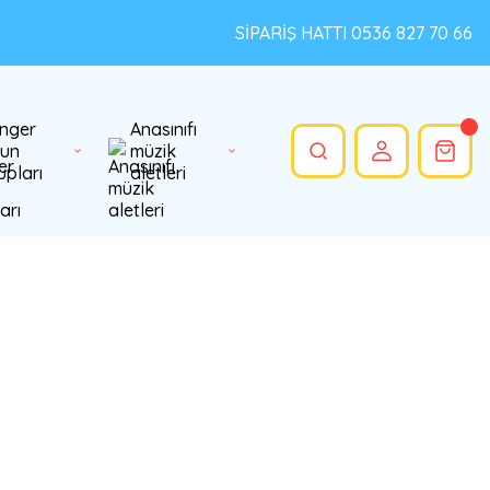
SİPARİŞ HATTI 0536 827 70 66
nger
Anasınıfı
un
müzik
upları
aletleri